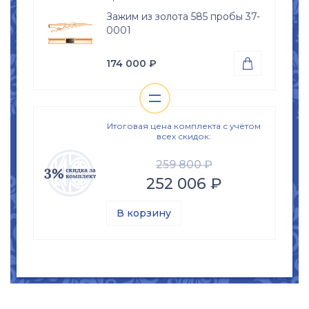
4.73
гр.
Зажим из золота 585 пробы 37-
Вставки
0001
Оникс (природная вст.)
Размер
174 000
₽

18
18.5
19
19.5
=
Проба
Просмотр

20
20.5
21
21.5
Золото 585
изделия
Размер
22
22.5
Итоговая цена комплекта с учётом
всех скидок:
б\р
259 800 ₽
252 006 ₽
В корзину