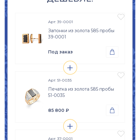

Арт: 39-0001
Запонки из золота 585 пробы
39-0001
Под заказ

+
Проба
Просмотр

Золото 585
изделия

Арт: 51-0035
Печатка из золота 585 пробы
51-0035
85 800
₽

+
Проба
Просмотр

Золото 585
изделия

Вес
Арт: 37-0001