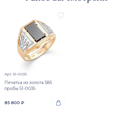

Арт: 51-0035
Просмотр изделия

Печатка из золота 585
пробы 51-0035
85 800
₽

Проба
Золото 585
Вес
4.73
гр.