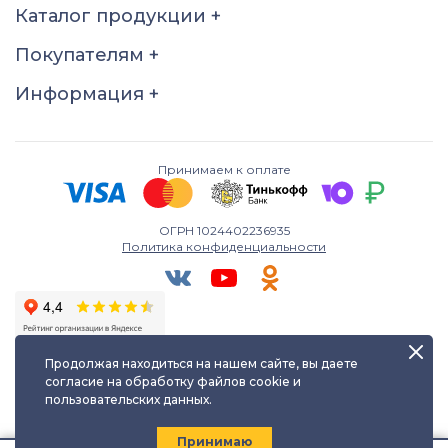
Каталог продукции
+
18
18.5
19
19.5
Покупателям
+
20
20.5
21
21.5
22
22.5
Информация
+
Принимаем к оплате
ОГРН 1024402236935
Политика конфиденциальности
Продолжая находиться на нашем сайте, вы даете
согласие на обработку файлов cookie и
пользовательских данных.
Любое использование либо копирование материалов сайта
допускается лишь с разрешения правообладателя и только с
ссылкой на источник:
kayuf.ru
| © КаЮФ , 2013-2026
Принимаю