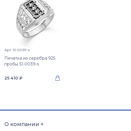
Арт: 51-0039-s
Просмотр изделия

Печатка из серебра 925
пробы 51-0039-s
25 410
₽

Проба
Серебро 925
Вес
3.63
гр.
Вставки
Оникс (природная вст.)
О компании
+
Размер