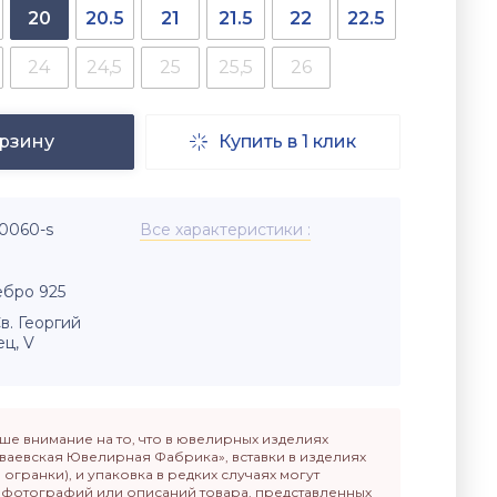
20
20.5
21
21.5
22
22.5
24
24,5
25
25,5
26
орзину
Купить в 1 клик

-0060-s
Все характеристики
бро 925
в. Георгий
ц, V
е внимание на то, что в ювелирных изделиях
ваевская Ювелирная Фабрика», вставки в изделиях
п огранки), и упаковка в редких случаях могут
т фотографий или описаний товара, представленных