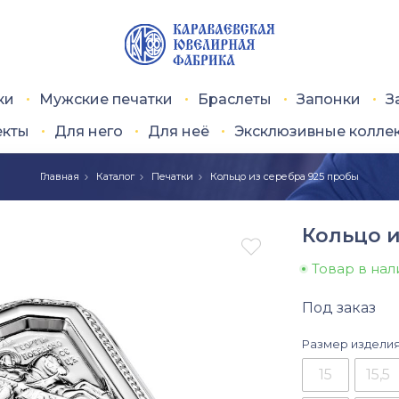
ки
Мужские печатки
Браслеты
Запонки
З
екты
Для него
Для неё
Эксклюзивные колле
Главная
Каталог
Печатки
Кольцо из серебра 925 пробы
Кольцо и

Товар в на
Под заказ
Размер издели
15
15,5