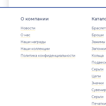
8.65
гр.
Вставки
Размер
О компании
Катал
20
20.5
21
21.5
22
Новости
Брасле
22.5
23
О нас
Броши
Наши награды
Зажимы
Наши коллекции
Запонки
Политика конфиденциальности
Кольца
Подвес
Серьги
Цепи
Значки
Сувени
Серьги
Печатки