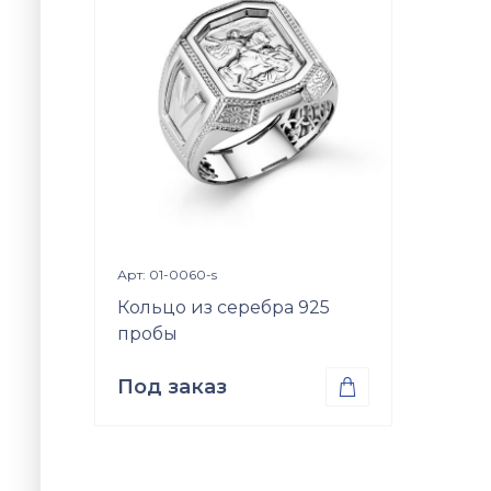
Просмотр изделия

Арт: 01-0060-s
Кольцо из серебра 925
пробы
Под заказ

Проба
Серебро 925
Вес