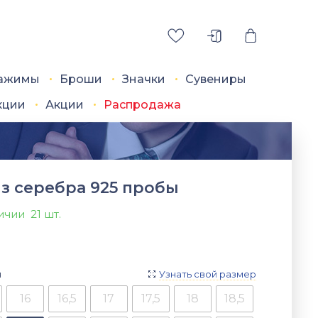
ажимы
Броши
Значки
Сувениры
кции
Акции
Распродажа
з серебра 925 пробы
личии
21 шт.
я
Узнать свой размер

16
16,5
17
17,5
18
18,5