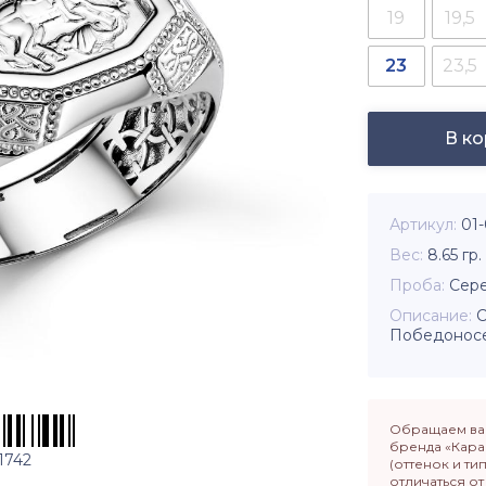
19
19,5
23
23,5
В к
Артикул
01
Вес
8.65
гр.
Проба
Сере
Описание
С
Победоносе
Обращаем ваш
бренда «Кара
1742
(оттенок и ти
отличаться о