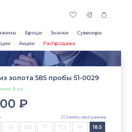
ажимы
Броши
Значки
Сувениры
кции
Акции
Распродажа
из золота 585 пробы 51-0029
личии
8 шт.
800
₽
я
Узнать свой размер

16
16,5
17
17,5
18
18.5