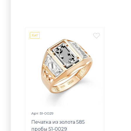

Хит
Просмотр изделия

Арт: 51-0029
Печатка из золота 585
пробы 51-0029