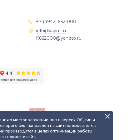
+7 (4942) 662-000

info@kayuf.ru

K662000@yandex.ru
о
Паспорт уникального
я
ювелирного изделия
ения о местоположении, тип и версия ОС, тип и
 которого был направлен на сайт пользователь, а
ии производится в целях оптимизации работы
ых покиньте сайт.