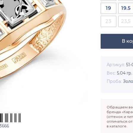
19
19.5
23
23,5
В к
Артикул
51
Вес
5.04
гр.
Проба
Золо
Обращаем ваш
бренда «Кара
(оттенок и ти
отличаться о
3666
в каталоге.