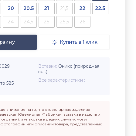
20
20.5
21
21,5
22
22.5
24
24,5
25
25,5
26
орзину
Купить в 1 клик

-0029
Вставки
Оникс (природная
вст.)
Все характеристики
то 585
е внимание на то, что в ювелирных изделиях
ваевская Ювелирная Фабрика», вставки в изделиях
п огранки), и упаковка в редких случаях могут
т фотографий или описаний товара, представленных