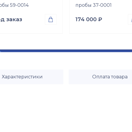
обы 59-0014
пробы 37-0001
д заказ
174 000
₽

оба
Проба
ото 585
Золото 585
Размер
б\р
Характеристики
Оплата товара