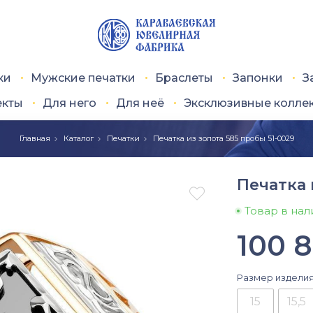
ки
Мужские печатки
Браслеты
Запонки
З
екты
Для него
Для неё
Эксклюзивные колле
Главная
Каталог
Печатки
Печатка из золота 585 пробы 51-0029
Печатка 

Товар в на
100 
Размер издели
15
15,5