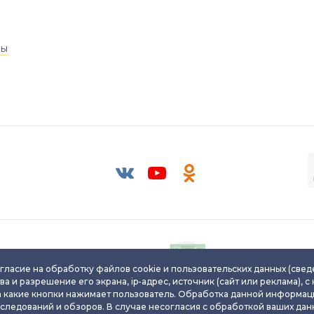
ры
Паспорт уникального
Паспорт уникальног
ювелирного изделия
ювелирного издели
гласие на обработку файлов cookie и пользовательских данных (свед
ва и разрешение его экрана, ip-адрес, источник (сайт или реклама), с
а какие кнопки нажимает пользователь. Обработка данной информац
сследований и обзоров. В случае несогласия с обработкой ваших данн