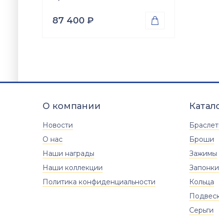
87 400
₽

Проба
Золото 585
Вес
5.04
гр.
Вставки
Оникс (природная вст.)
О компании
Катал
Размер
18.5
19
19.5
20
20.5
Новости
Брасле
21
22
22.5
О нас
Броши
Наши награды
Зажимы
Наши коллекции
Запонки
Политика конфиденциальности
Кольца
Подвес
Серьги