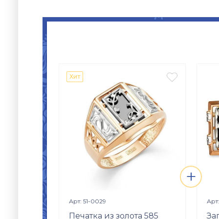

Хит
+
Просмотр изделия

Арт: 51-0029
Арт
Печатка из золота 585
За