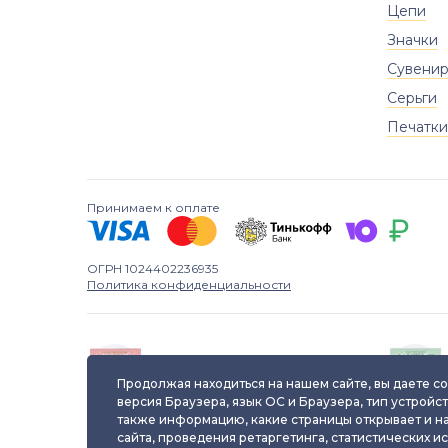
Цепи
Значки
Сувени
Серьги
Печатки
Принимаем к оплате
ОГРН 1024402236935
Политика конфиденциальности
Паспорт уникального
ювелирного изделия
Продолжая находиться на нашем сайте, вы даете со
версия Браузера, язык ОС и Браузера, тип устройст
также информацию, какие страницы открывает и н
сайта, проведения ретаргетинга, статистических и