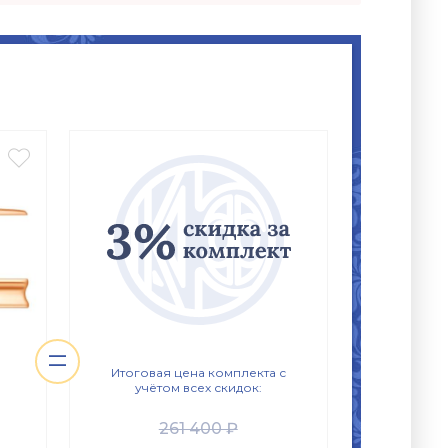

=
Итоговая цена комплекта с
учётом всех скидок:
261 400 ₽