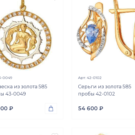
ки
Вставки
 (природная вст.)
Размер
р
15.5
Просмотр изделия
Просмотр издели


3-0049
Арт: 42-0102
еска из золота 585
Серьги из золота 585
ы 43-0049
пробы 42-0102
000
₽
54 600
₽

а
Проба
о 585
Золото 585
Вес