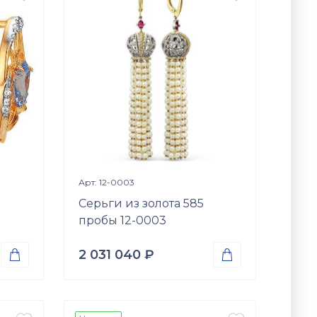
Вставки
Оникс (природная вст.)
Размер
17.5
18
18.5
19
19.5
20
20.5
21
21.5
22
22.5
я
Просмотр изделия

Арт: 12-0003
Серьги из золота 585
пробы 12-0003
2 031 040
₽


Проба
Золото 585
Вес