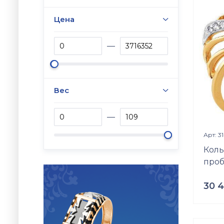
3.20
г
Цена
Встав
Цирко
Разме
—
б\р
Вес
—
Арт: 3
Коль
проб
30 
Проб
Золот