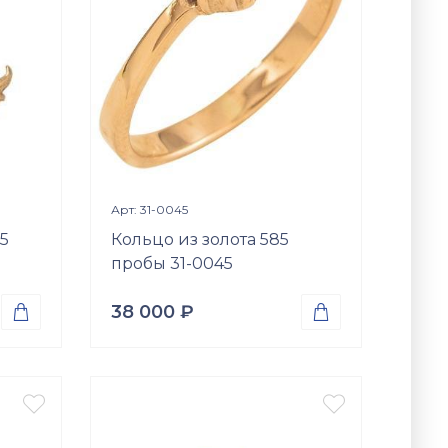
Цирконий куб. (недраг. вст.)
Размер
19.5
19
19.5
22.5
22
я
Просмотр изделия

Арт: 31-0045
5
Кольцо из золота 585
пробы 31-0045
38 000
₽


Проба
Золото 585
Вес


1.90
гр.
Вставки