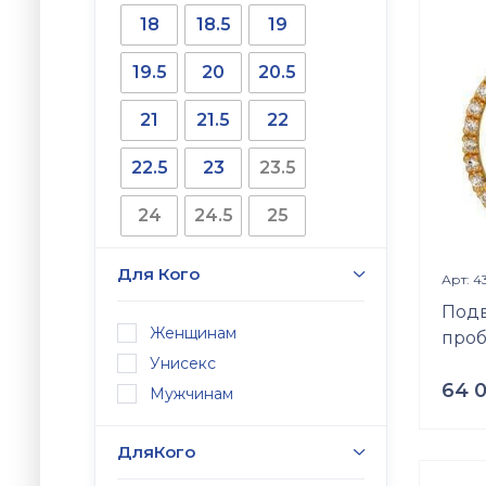
18
18.5
19
Встав
Оникс
19.5
20
20.5
Разме
б\р
21
21.5
22
22.5
23
23.5
24
24.5
25
25.5
57
60
Для Кого
Арт: 4
61
62
63
Подв
Женщинам
проб
Унисекс
64 
Мужчинам
Проб
Золот
ДляКого
Вес