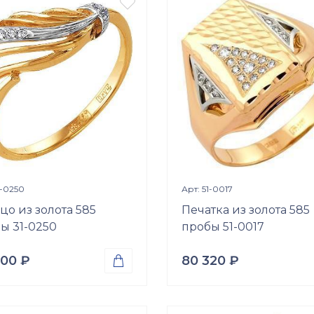

р.
2.73
гр.
ки
Вставки
ний куб. (недраг. вст.)
Фианит (недраг. вст.);
Цирконий куб. (недраг. вс
р
Размер
б\р
Просмотр изделия
Просмотр издели


1-0250
Арт: 51-0017
цо из золота 585
Печатка из золота 585
ы 31-0250
пробы 51-0017
400
₽
80 320
₽

а
Проба
о 585
Золото 585