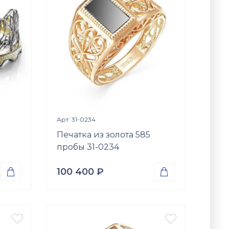
Вставки
р-57,
Цирконий куб. (недраг. вст.)
(драг.
Размер
б\р
7,
я
Просмотр изделия

Арт: 31-0234
Печатка из золота 585
пробы 31-0234
100 400
₽


Проба
Золото 585
Вес


5.73
гр.