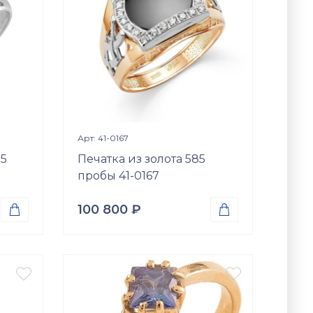
я
Просмотр изделия

Арт: 41-0167
25
Печатка из золота 585
пробы 41-0167
100 800
₽


Проба
Золото 585
Вес


5.04
гр.
Вставки
Оникс (природная вст.);