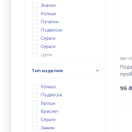
Значки
Кольца
Печатки
Подвески
Серьги
Серьги
Цепи
Арт: 
Подв
Тип изделия
про
Кольцо
96 
Подвеска
Проб
Брошь
Золот
Браслет
Вес
4.84
г
Серьги
Встав
Зажим