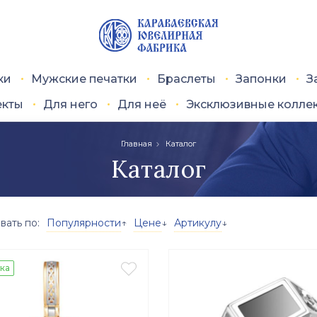
ки
Мужские печатки
Браслеты
Запонки
З
екты
Для него
Для неё
Эксклюзивные колле
Главная
Каталог
Каталог
вать по:
Популярности
↑
Цене
↓
Артикулу
↓

ка