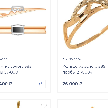
ки
Вставки
ний куб. (недраг. вст.)
Размер
р
20
Просмотр изделия
Просмотр издели


7-0001
Арт: 21-0004
м из золота 585
Кольцо из золота 585
ы 57-0001
пробы 21-0004
 400
₽
26 000
₽

а
Проба
о 585
Золото 585
Вес

р.
1.30
гр.