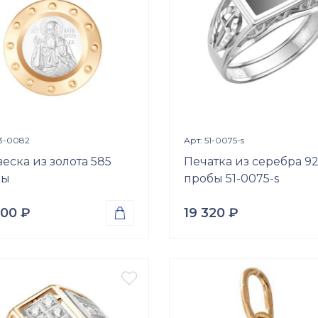
Просмотр изделия
Просмотр издели


03-0082
Арт: 51-0075-s
еска из золота 585
Печатка из серебра 9
бы
пробы 51-0075-s
800
₽
19 320
₽

а
Проба
о 585
Серебро 925
Вес

р.
3.49
гр.
ки
Вставки
Оникс (природная вст.)