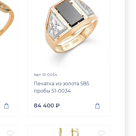
Вставки
Оникс (природная вст.)
Размер
20
21
22
я
Просмотр изделия

Арт: 51-0034
Печатка из золота 585
пробы 51-0034
84 400
₽


Проба
Золото 585
Вес


4.50
гр.