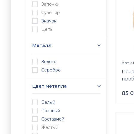
Разме
Запонки
б\р
Сувенир
Значок
Цепь
Металл
Золото
Арт: 4
Серебро
Печа
проб
Цвет металла
85 
Белый
Проб
Золот
Розовый
Вес
Составной
4.25
г
Желтый
Встав