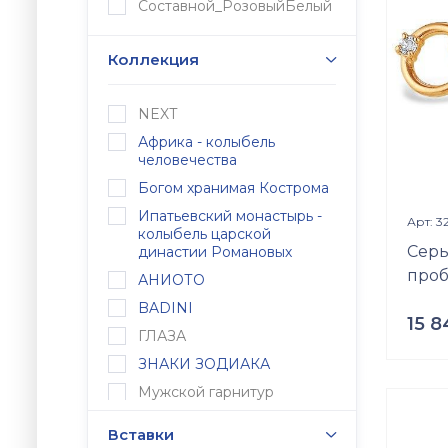
Составной_РозовыйБелый
Цирко
Разме
Коллекция
17
NEXT
Африка - колыбель
человечества
Богом хранимая Кострома
Ипатьевский монастырь -
Арт: 3
колыбель царской
Серь
династии Романовых
проб
АНИОТО
BADINI
15 
ГЛАЗА
Проб
ЗНАКИ ЗОДИАКА
Золот
Мужской гарнитур
Вес
АДМИРАЛЪ
0.99
г
Вставки
ЗАЩИТНИК