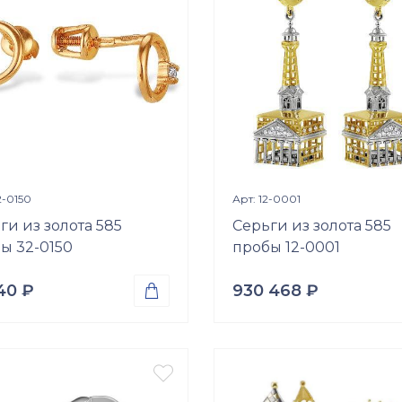
ний куб. (недраг. вст.)
Размер
р
б\р
18
18.5
19
Просмотр изделия
Просмотр издели


2-0150
Арт: 12-0001
ги из золота 585
Серьги из золота 585
ы 32-0150
пробы 12-0001
840
₽
930 468
₽

а
Проба
о 585
Золото 585
Вес

р.
14.63
гр.