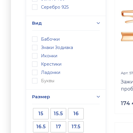
кварц дымчатый
Встав
Серебро 925
Цирко
Разме
Вид
16
Бабочки
Знаки Зодиака
Иконки
Крестики
Ладонки
Арт: 5
Буквы
Зажи
проб
Размер
174
15
15.5
16
Проб
Золот
16.5
17
17.5
Вес
8.72
г