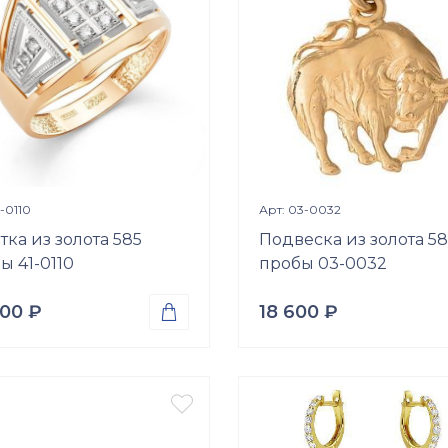
р
Размер
17.5
18
18.5
19
20
20.5
21
21.5
22.5
Просмотр изделия
Просмотр издели


1-0110
Арт: 03-0032
тка из золота 585
Подвеска из золота 58
ы 41-0110
пробы 03-0032
000
₽
18 600
₽

а
Проба
о 585
Золото 585
Вес

р.
0.93
гр.
ки
Вставки