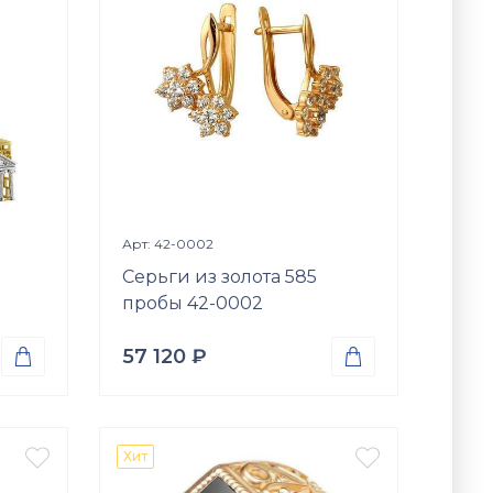
Фианит (недраг. вст.)
Размер
16
я
Просмотр изделия

Арт: 42-0002
Серьги из золота 585
пробы 42-0002
57 120
₽


Проба
Золото 585
Вес


Хит
3.57
гр.