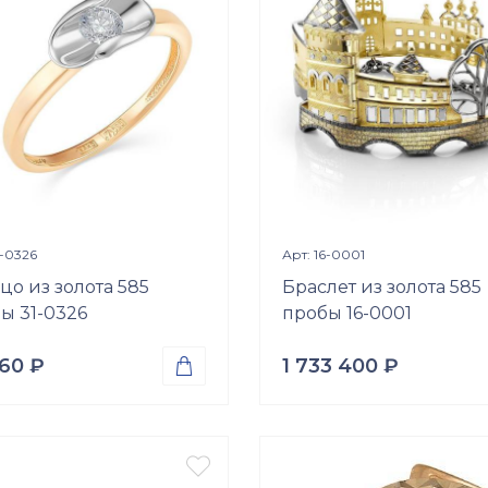
ки
Вставки
ний куб. (недраг. вст.)
54-Бриллиант (драг. вст), К
3/5, 0,486ct; 12-Бриллиант 
р
вст), Кр-57, 4/4, 0,398ct; 2-
Бриллиант (драг. вст), Кр-5
3/4, 0,089ct
Размер
б\р
Просмотр изделия
Просмотр издели


1-0326
Арт: 16-0001
цо из золота 585
Браслет из золота 585
ы 31-0326
пробы 16-0001
760
₽
1 733 400
₽

а
Проба
о 585
Золото 585
Вес

.
40.50
гр.