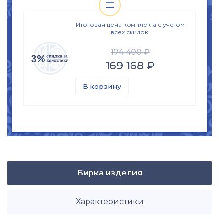
=
Золото 585
изделия
Вес
Итоговая цена комплекта с учётом
8.72
гр.
всех скидок:
Вставки
Оникс (природная вст.)
174 400 ₽
169 168 ₽
Размер
б\р
В корзину
Бирка изделия
Характеристики