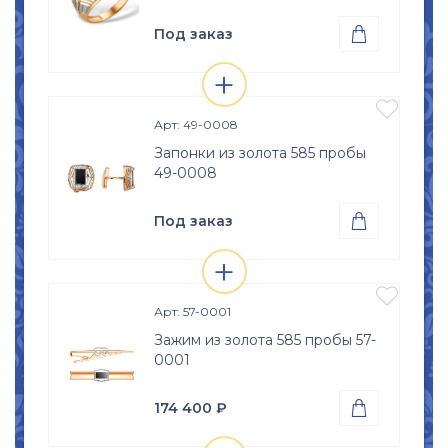
Под заказ

+
Проба
Просмотр

Золото 585
изделия

Размер
Арт: 49-0008
15
15,5
16
16,5
Запонки из золота 585 пробы
49-0008
17
17,5
18
18,5
19
19,5
20
20,5
Под заказ

21
21,5
22
22,5
+
Проба
Просмотр

Золото 585
23
23,5
24
24,5
изделия

Арт: 57-0001
25
25,5
26
Зажим из золота 585 пробы 57-
0001
174 400
₽

Проба
Просмотр
