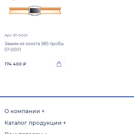
Арт: 57-0001
Просмотр изделия

Зажим из золота 585 пробы
57-0001
174 400
₽

Проба
Золото 585
Вес
8.72
гр.
Вставки
Оникс (природная вст.)
О компании
+
Размер
Каталог продукции
+
б\р