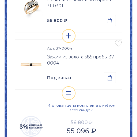
31-0301
56 800
₽

+
Проба
Просмотр

Золото 585
изделия

Вес
Арт: 37-0004
3.47
гр.
Зажим из золота 585 пробы 37-
Вставки
0004
Оникс (природная вст.); Эмаль,
Размер
Под заказ

17.5
18
18.5
19
=
Проба
Просмотр

19.5
20
20.5
21
Золото 585
изделия
21.5
22
22.5
Итоговая цена комплекта с учётом
всех скидок:
56 800 ₽
55 096 ₽