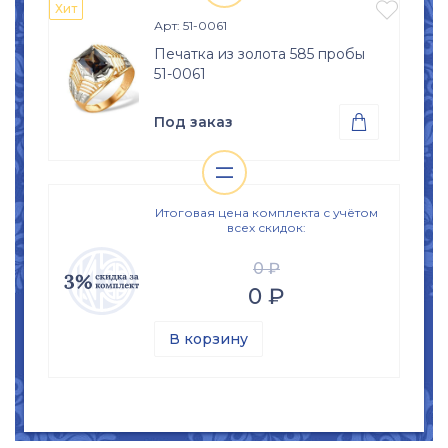
изделия

Хит
Арт: 51-0061
Печатка из золота 585 пробы
51-0061
Под заказ

=
Проба
Просмотр

Золото 585
изделия
Размер
Итоговая цена комплекта с учётом
всех скидок:
15
15,5
16
16,5
17
17,5
18
18,5
0 ₽
0 ₽
19
19,5
20
20,5
21
21,5
22
22,5
В корзину
23
23,5
24
24,5
25
25,5
26