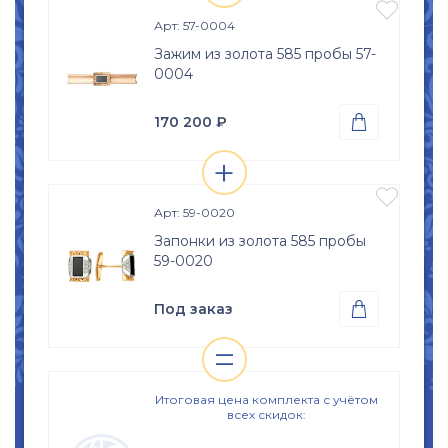
изделия

Размер
Арт: 57-0004
15
15,5
16
16,5
Зажим из золота 585 пробы 57-
0004
17
17,5
18
18,5
19
19,5
20
20,5
170 200
₽

21
21,5
22
22,5
+
Проба
Просмотр

Золото 585
23
23,5
24
24,5
изделия

Вес
Арт: 59-0020
8.51
гр.
25
25,5
26
Запонки из золота 585 пробы
Вставки
59-0020
Оникс (природная вст.)
Размер
Под заказ

б\р
=
Проба
Просмотр

Золото 585
изделия
Итоговая цена комплекта с учётом
всех скидок: