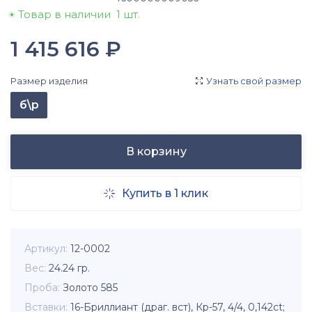
Товар в наличии
1 шт.
1 415 616
₽
Размер изделия
Узнать свой размер

б\р
В корзину
Купить в 1 клик

Артикул
12-0002
Вес
24.24
гр.
Проба
Золото 585
Вставки
16-Бриллиант (драг. вст), Кр-57, 4/4, 0,142ct;