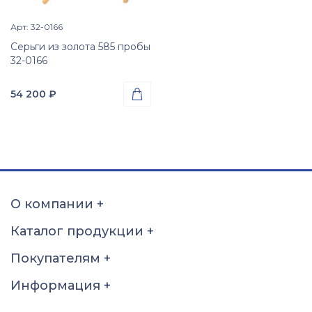
Арт: 32-0166
Просмотр изделия

Серьги из золота 585 пробы
32-0166
54 200
₽

Проба
Золото 585
Вес
2.71
гр.
Вставки
Цирконий куб. (недраг.
О компании
+
вст.)
Размер
Каталог продукции
+
б\р
Покупателям
+
Информация
+