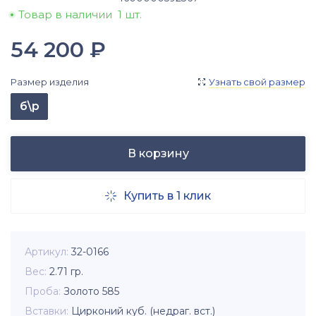
Товар в наличии
1 шт.
54 200
₽
Размер изделия
Узнать свой размер

б\р
В корзину
Купить в 1 клик

Артикул
32-0166
Вес
2.71
гр.
Проба
Золото 585
Вставки
Цирконий куб. (недраг. вст.)