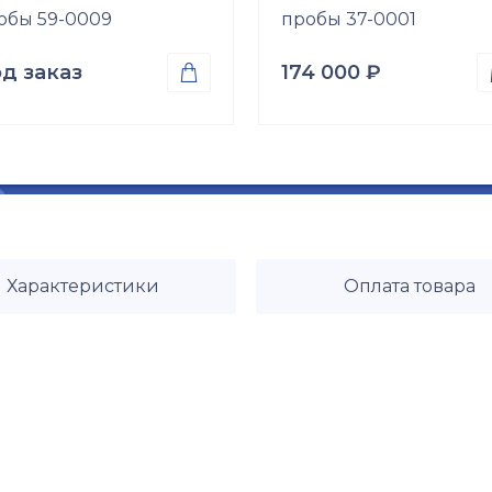
обы 59-0009
пробы 37-0001
д заказ
174 000
₽

оба
Проба
ото 585
Золото 585
Размер
б\р
Характеристики
Оплата товара