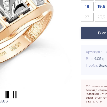
19
19.5
23
23,5
В к
Артикул
51
Вес
4.05
гр.
Проба
Золо
Обращаем ваш
бренда «Кара
(оттенок и ти
отличаться о
6588
в каталоге.