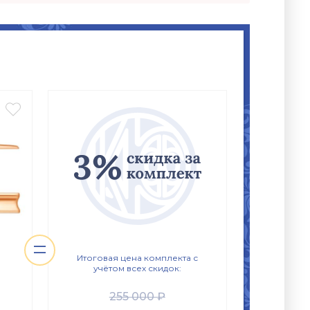

=
Итоговая цена комплекта с
учётом всех скидок:
255 000 ₽