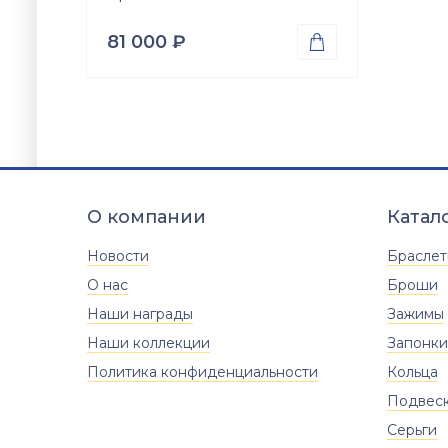
81 000
₽

Проба
Золото 585
Вес
4.05
гр.
Вставки
Оникс (природная вст.)
О компании
Катал
Размер
17.5
18
18.5
19
19.5
Новости
Брасле
20
20.5
21
21.5
22
О нас
Броши
Наши награды
22.5
Зажимы
Наши коллекции
Запонки
Политика конфиденциальности
Кольца
Подвес
Серьги