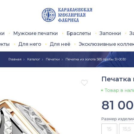
ки
Мужские печатки
Браслеты
Запонки
З
екты
Для него
Для неё
Эксклюзивные колле
Главная
Каталог
Печатки
Печатка из золота 585 пробы 51-0030
Печатка 

Товар в на
81 0
Размер издели
15
15,5