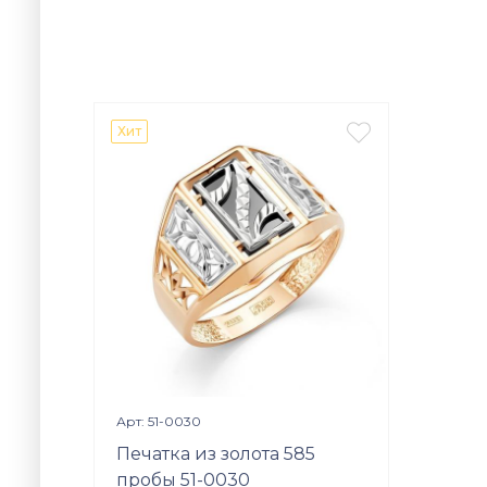

Хит
Просмотр изделия

Арт: 51-0030
Печатка из золота 585
пробы 51-0030