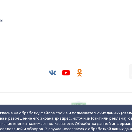
ры
Паспорт уникального
Паспорт уникальног
ювелирного изделия
ювелирного издели
гласие на обработку файлов cookie и пользовательских данных (свед
ва и разрешение его экрана, ip-адрес, источник (сайт или реклама), с
а какие кнопки нажимает пользователь. Обработка данной информац
сследований и обзоров. В случае несогласия с обработкой ваших данн