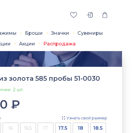
ажимы
Броши
Значки
Сувениры
кции
Акции
Распродажа
из золота 585 пробы 51-0030
личии
2 шт.
00
₽
я
Узнать свой размер

16
16,5
17
17.5
18
18.5