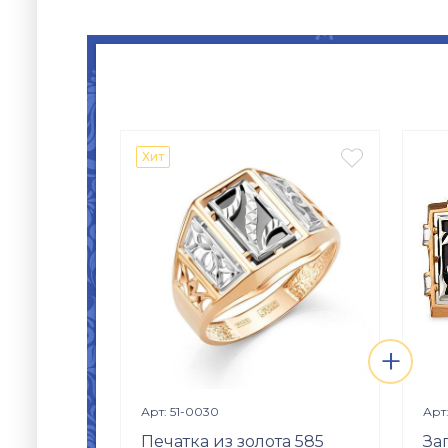

Хит
+
Просмотр изделия

Арт: 51-0030
Арт
Печатка из золота 585
За