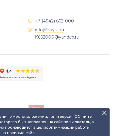
+7 (4942) 662-000

info@kayuf.ru

K662000@yandex.ru
о
Паспорт уникального
я
ювелирного изделия
ения о местоположении, тип и версия ОС, тип и
 которого был направлен на сайт пользователь, а
ии производится в целях оптимизации работы
ых покиньте сайт.