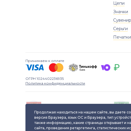
Цепи
Значки
Сувени
Серьги
Печатки
Принимаем к оплате
ОГРН 1024402236935
Политика конфиденциальности
Паспорт уникального
ювелирного изделия
Продолжая находиться на нашем сайте, вы даете со
версия Браузера, язык ОС и Браузера, тип устройст
также информацию, какие страницы открывает и н
сайта, проведения ретаргетинга, статистических и