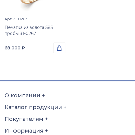
Арт: 31-0267
Просмотр изделия

Печатка из золота 585
пробы 31-0267
68 000
₽

Проба
Золото 585
Вес
3.40
гр.
Вставки
Оникс (природная вст.)
О компании
+
Размер
Каталог продукции
+
17
17.5
18
18.5
Покупателям
+
19
19.5
20
20.5
21
21.5
22
22.5
Информация
+