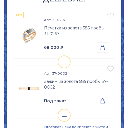

Хит
Арт: 31-0267
Печатка из золота 585 пробы
31-0267
68 000
₽

+
Проба
Просмотр

Золото 585
изделия

Вес
Арт: 37-0002
3.40
гр.
Зажим из золота 585 пробы 37-
Вставки
0002
Оникс (природная вст.)
Размер
Под заказ

17
17.5
18
18.5
=
Проба
Просмотр

19
19.5
20
20.5
Золото 585
изделия
21
21.5
22
22.5
Итоговая цена комплекта с учётом