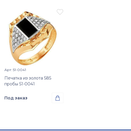

Арт: 51-0041
Просмотр изделия

Печатка из золота 585
пробы 51-0041
Под заказ

Проба
Золото 585
Размер
15
15,5
16
16,5