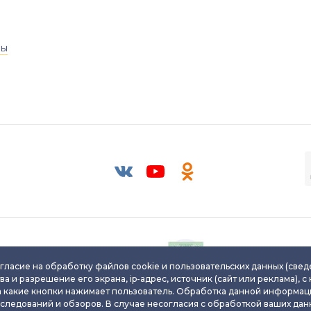
ры
Паспорт уникального
Паспорт уникальног
ювелирного изделия
ювелирного издели
гласие на обработку файлов cookie и пользовательских данных (свед
ва и разрешение его экрана, ip-адрес, источник (сайт или реклама), с
а какие кнопки нажимает пользователь. Обработка данной информац
сследований и обзоров. В случае несогласия с обработкой ваших данн