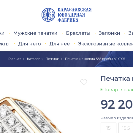
ки
Мужские печатки
Браслеты
Запонки
З
екты
Для него
Для неё
Эксклюзивные колле
Главная
Каталог
Печатки
Печатка из золота 585 пробы 41-0105
Печатка 

Товар в на
92 2
Размер издели
15
15,5