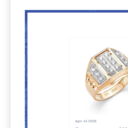
Просмотр издели

Арт: 41-0105