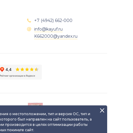
+7 (4942) 662-000

info@kayuf.ru

K662000@yandex.ru
о
Паспорт уникального
я
ювелирного изделия
ения о местоположении, тип и версия ОС, тип и
 которого был направлен на сайт пользователь, а
ии производится в целях оптимизации работы
ых покиньте сайт.