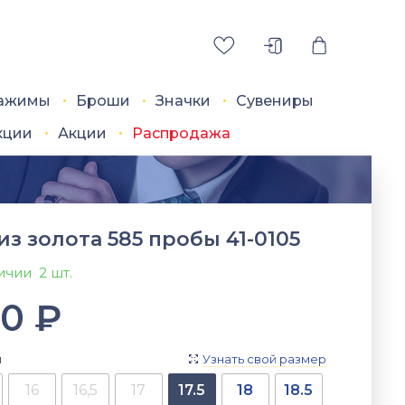
ажимы
Броши
Значки
Сувениры
кции
Акции
Распродажа
из золота 585 пробы 41-0105
личии
2 шт.
00
₽
я
Узнать свой размер

16
16,5
17
17.5
18
18.5