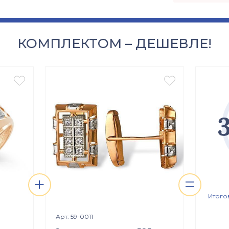
КОМПЛЕКТОМ – ДЕШЕВЛЕ!


+
=
Итого
я
Просмотр изделия

Арт: 59-0011