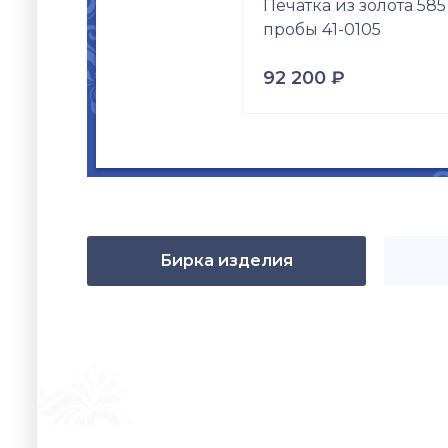
Печатка из золота 585
пробы 41-0105
92 200
₽
Проба
Золото 585
Вес
4.61
гр.
Вставки
Цирконий куб. (недраг. вс
Размер
Бирка изделия
17.5
18
18.5