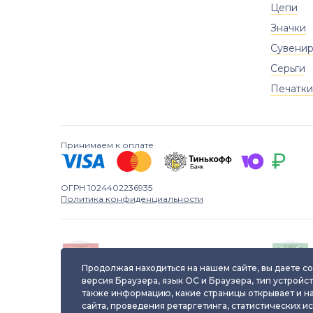
Цепи
Значки
Сувени
Серьги
Печатки
Принимаем к оплате
ОГРН 1024402236935
Политика конфиденциальности
Паспорт уникального
ювелирного изделия
Продолжая находиться на нашем сайте, вы даете со
версия Браузера, язык ОС и Браузера, тип устройст
также информацию, какие страницы открывает и н
сайта, проведения ретаргетинга, статистических и