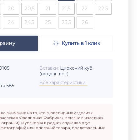
20
20,5
21
21,5
22
22,5
24
24,5
25
25,5
26
орзину
Купить в 1 клик

0105
Вставки
Цирконий куб.
(недраг. вст.)
Все характеристики
то 585
е внимание на то, что в ювелирных изделиях
ваевская Ювелирная Фабрика», вставки в изделиях
п огранки), и упаковка в редких случаях могут
т фотографий или описаний товара, представленных