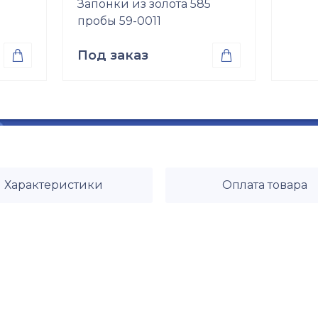
Запонки из золота 585
пробы 59-0011
Под заказ


Проба
Золото 585
т.)
Характеристики
Оплата товара