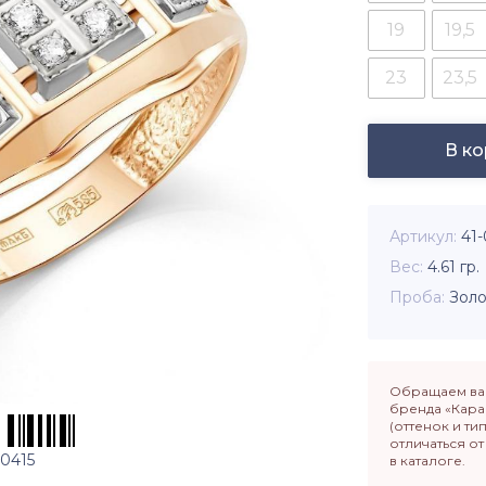
19
19,5
23
23,5
В к
Артикул
41-
Вес
4.61
гр.
Проба
Золо
Обращаем ваш
бренда «Кара
(оттенок и ти
отличаться о
0415
в каталоге.