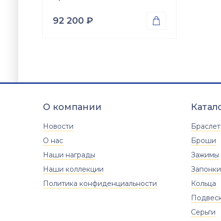
92 200
₽

Проба
Золото 585
Вес
4.61
гр.
Вставки
Цирконий куб. (недраг. вст.)
О компании
Катал
Размер
17.5
18
18.5
Новости
Брасле
О нас
Броши
Наши награды
Зажимы
Наши коллекции
Запонки
Политика конфиденциальности
Кольца
Подвес
Серьги