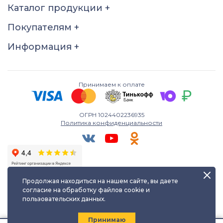
Размер
Каталог продукции
+
17.5
21
21.5
Покупателям
+
Информация
+
Принимаем к оплате
ОГРН 1024402236935
Политика конфиденциальности
Продолжая находиться на нашем сайте, вы даете
согласие на обработку файлов cookie и
пользовательских данных.
Любое использование либо копирование материалов сайта
допускается лишь с разрешения правообладателя и только с
ссылкой на источник:
kayuf.ru
| © КаЮФ , 2013-2026
Принимаю