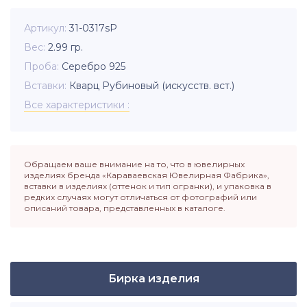
Артикул
31-0317sР
Вес
2.99
гр.
Проба
Серебро 925
Вставки
Кварц Рубиновый (искусств. вст.)
Все характеристики
Обращаем ваше внимание на то, что в ювелирных
изделиях бренда «Караваевская Ювелирная Фабрика»,
вставки в изделиях (оттенок и тип огранки), и упаковка в
редких случаях могут отличаться от фотографий или
описаний товара, представленных в каталоге.
Бирка изделия