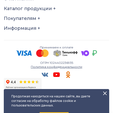
Цирконий куб. (недраг.
вст.)
Каталог продукции
+
Размер
Покупателям
+
18
18.5
19
19.5
Информация
+
20
20.5
21
21.5
22
22.5
Принимаем к оплате
ОГРН 1024402236935
Политика конфиденциальности
Продолжая находиться на нашем сайте, вы даете
согласие на обработку файлов cookie и
пользовательских данных.
Любое использование либо копирование материалов сайта
допускается лишь с разрешения правообладателя и только с