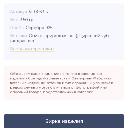
Артикул
51-0033-s
Вес
3.50
гр.
Проба
Серебро 925
Вставки
Оникс (природная вст.); Цирконий куб.
(недраг. вст.)
Все характеристики
Обращаем ваше внимание на то, что в ювелирных
изделиях бренда «Караваевская Ювелирная Фабрика»,
вставки в изделиях (оттенок и тип огранки), и упаковка в
редких случаях могут отличаться от фотографий или
описаний товара, представленных в каталоге.
Бирка изделия