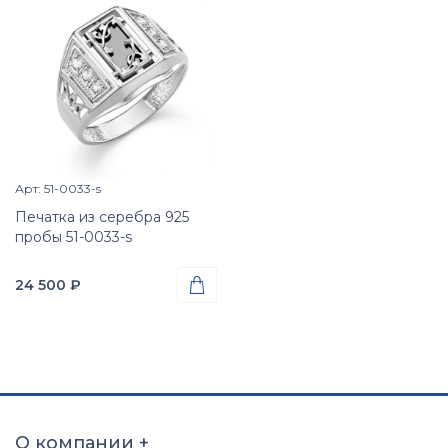
Арт: 51-0033-s
Просмотр изделия

Печатка из серебра 925
пробы 51-0033-s
24 500
₽

Проба
Серебро 925
Вес
3.50
гр.
Вставки
Оникс (природная вст.);
О компании
+