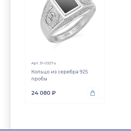
Просмотр изделия

Арт: 31-0327-s
Кольцо из серебра 925
пробы
24 080
₽

Проба
Серебро 925
Вес
3.87
гр.
Вставки