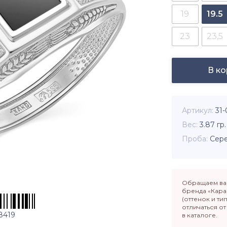
19
19.5
23
23,5
В к
Артикул
31-
Вес
3.87
гр.
Проба
Сере
Обращаем ваш
бренда «Кара
(оттенок и ти
отличаться о
8419
в каталоге.