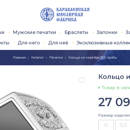
ки
Мужские печатки
Браслеты
Запонки
З
екты
Для него
Для неё
Эксклюзивные колле
Главная
Каталог
Печатки
Кольцо из серебра 925 пробы
Кольцо и

Товар в на
27 0
Размер издели
15
15,5