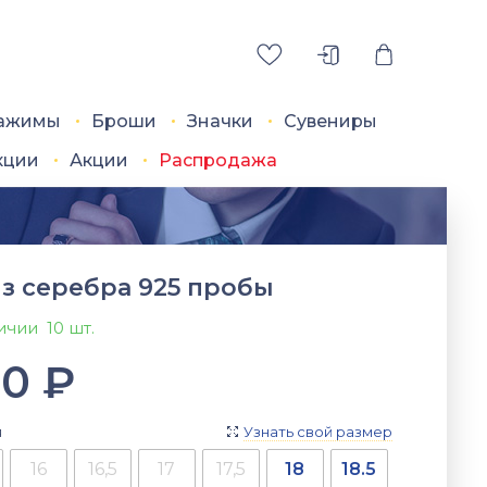
ажимы
Броши
Значки
Сувениры
кции
Акции
Распродажа
з серебра 925 пробы
личии
10 шт.
90
₽
я
Узнать свой размер

16
16,5
17
17,5
18
18.5