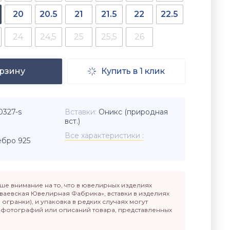
20
20.5
21
21.5
22
22.5
24
24,5
25
25,5
26
орзину
Купить в 1 клик

0327-s
Вставки
Оникс (природная
вст.)
Все характеристики
бро 925
е внимание на то, что в ювелирных изделиях
ваевская Ювелирная Фабрика», вставки в изделиях
п огранки), и упаковка в редких случаях могут
т фотографий или описаний товара, представленных