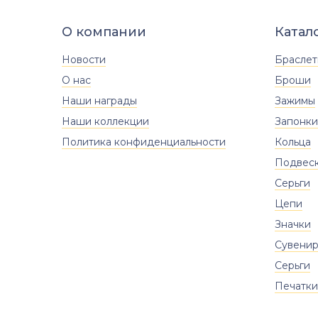
Оникс (природная вст.)
О компании
Катал
Размер
18
18.5
19.5
20
20.5
Новости
Брасле
21
21.5
22
22.5
О нас
Броши
Наши награды
Зажимы
Наши коллекции
Запонки
Политика конфиденциальности
Кольца
Подвес
Серьги
Цепи
Значки
Сувени
Серьги
Печатки