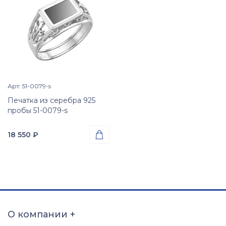
Арт: 51-0079-s
Просмотр изделия

Печатка из серебра 925
пробы 51-0079-s
18 550
₽

Проба
Серебро 925
Вес
2.65
гр.
Вставки
Оникс (природная вст.)
О компании
+
Размер