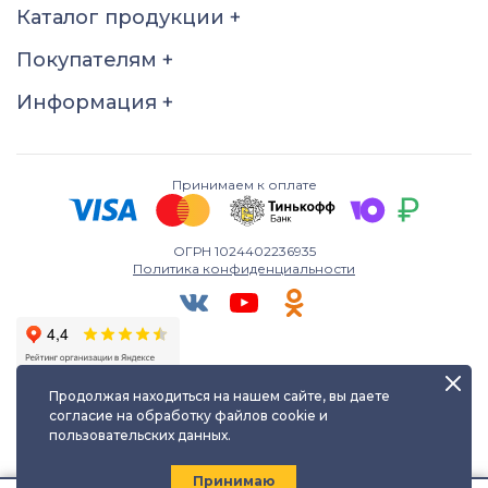
Каталог продукции
+
17.5
18
18.5
19
Покупателям
+
19.5
20
20.5
21
21.5
22
22.5
Информация
+
Принимаем к оплате
ОГРН 1024402236935
Политика конфиденциальности
Продолжая находиться на нашем сайте, вы даете
согласие на обработку файлов cookie и
пользовательских данных.
Любое использование либо копирование материалов сайта
допускается лишь с разрешения правообладателя и только с
ссылкой на источник:
kayuf.ru
| © КаЮФ , 2013-2026
Принимаю