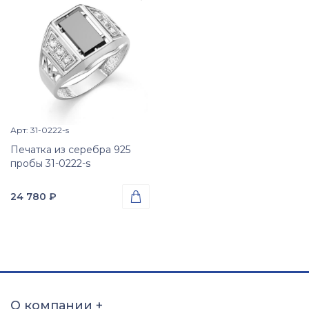
Арт: 31-0222-s
Просмотр изделия

Печатка из серебра 925
пробы 31-0222-s
24 780
₽

Проба
Серебро 925
Вес
3.54
гр.
Вставки
Оникс (природная вст.);
О компании
+