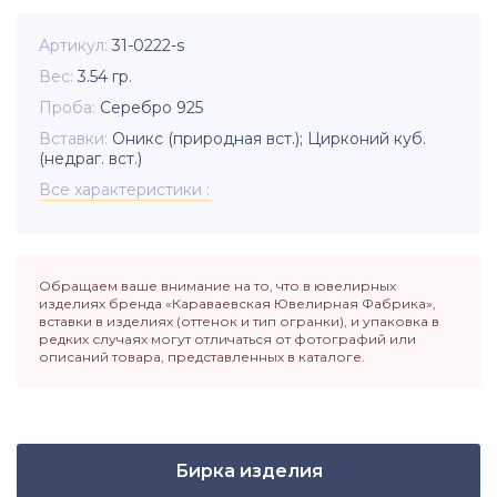
Артикул
31-0222-s
Вес
3.54
гр.
Проба
Серебро 925
Вставки
Оникс (природная вст.); Цирконий куб.
(недраг. вст.)
Все характеристики
Обращаем ваше внимание на то, что в ювелирных
изделиях бренда «Караваевская Ювелирная Фабрика»,
вставки в изделиях (оттенок и тип огранки), и упаковка в
редких случаях могут отличаться от фотографий или
описаний товара, представленных в каталоге.
Бирка изделия