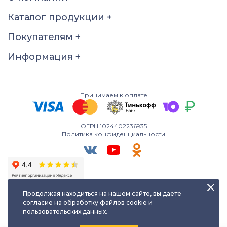
Цирконий куб. (недраг.
вст.)
Каталог продукции
+
Размер
Покупателям
+
17.5
18
18.5
19
Информация
+
19.5
20
20.5
21
21.5
22
22.5
Принимаем к оплате
ОГРН 1024402236935
Политика конфиденциальности
Продолжая находиться на нашем сайте, вы даете
согласие на обработку файлов cookie и
пользовательских данных.
Любое использование либо копирование материалов сайта
допускается лишь с разрешения правообладателя и только с