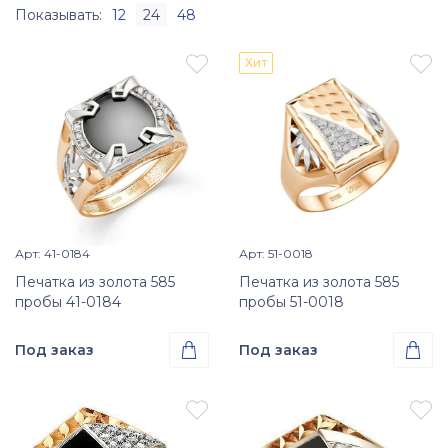
Показывать:
12
24
48


Хит
Арт: 41-0184
Арт: 51-0018
Просмотр изделия
Просмотр изделия


Печатка из золота 585
Печатка из золота 585
пробы 41-0184
пробы 51-0018
Под заказ

Под заказ

Проба
Проба
Золото 585
Золото 585


Размер
Размер