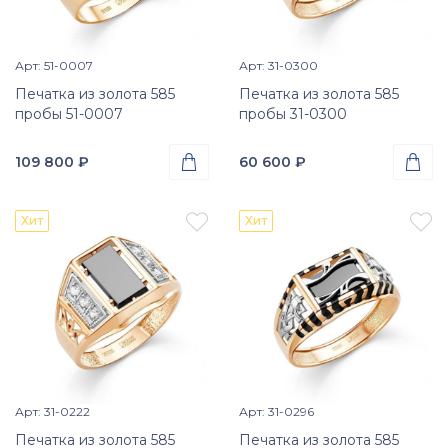
Арт: 51-0007
Арт: 31-0300
Просмотр изделия
Просмотр изделия


Печатка из золота 585
Печатка из золота 585
пробы 51-0007
пробы 31-0300
109 800
₽

60 600
₽

Проба
Проба
Золото 585
Золото 585


Хит
Хит
Вес
Вес
5.75
гр.
3.21
гр.
Вставки
Вставки
Оникс (природная вст.);
Оникс (природная вст.);
Цирконий куб. (недраг.
Эмаль
вст.)
Размер
Размер
17.5
18
18.5
19
19
19.5
21
22
Арт: 31-0222
Арт: 31-0296
19.5
20
20.5
21.5
Просмотр изделия
Просмотр изделия


22.5
Печатка из золота 585
Печатка из золота 585