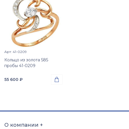
Арт: 41-0209
Просмотр изделия

Кольцо из золота 585
пробы 41-0209
55 600
₽

Проба
Золото 585
Вес
2.78
гр.
Вставки
Цирконий куб. (недраг.
О компании
+
вст.)