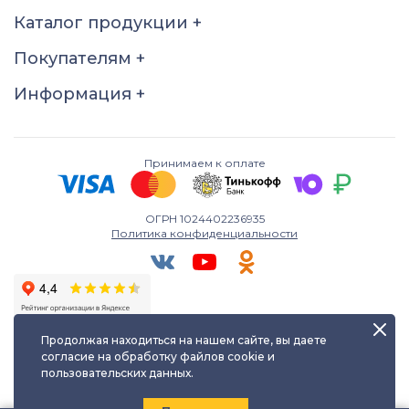
Размер
Каталог продукции
+
19
Покупателям
+
Информация
+
Принимаем к оплате
ОГРН 1024402236935
Политика конфиденциальности
Продолжая находиться на нашем сайте, вы даете
согласие на обработку файлов cookie и
пользовательских данных.
Любое использование либо копирование материалов сайта
допускается лишь с разрешения правообладателя и только с
ссылкой на источник:
kayuf.ru
| © КаЮФ , 2013-2026