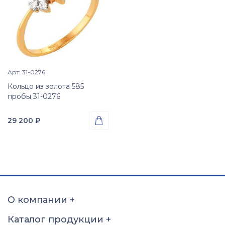
Арт: 31-0276
Просмотр изделия

Кольцо из золота 585
пробы 31-0276
29 200
₽

Проба
Золото 585
Вес
1.46
гр.
Вставки
Цирконий куб. (недраг.
О компании
+
вст.)
Размер
Каталог продукции
+