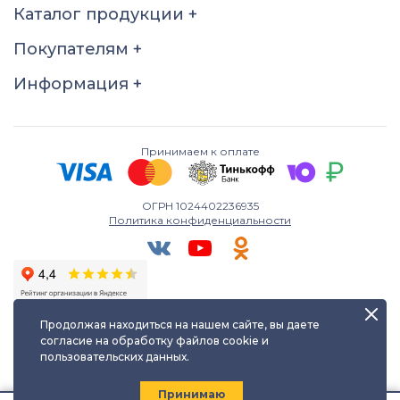
Размер
Каталог продукции
+
17.5
21
21.5
Покупателям
+
Информация
+
Принимаем к оплате
ОГРН 1024402236935
Политика конфиденциальности
Продолжая находиться на нашем сайте, вы даете
согласие на обработку файлов cookie и
пользовательских данных.
Любое использование либо копирование материалов сайта
допускается лишь с разрешения правообладателя и только с
ссылкой на источник:
kayuf.ru
| © КаЮФ , 2013-2026
Принимаю