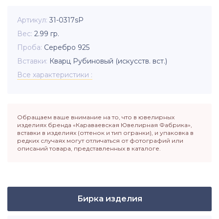
Артикул
31-0317sР
Вес
2.99
гр.
Проба
Серебро 925
Вставки
Кварц Рубиновый (искусств. вст.)
Все характеристики
Обращаем ваше внимание на то, что в ювелирных
изделиях бренда «Караваевская Ювелирная Фабрика»,
вставки в изделиях (оттенок и тип огранки), и упаковка в
редких случаях могут отличаться от фотографий или
описаний товара, представленных в каталоге.
Бирка изделия