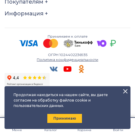
Покупателям
+
Информация
+
Принимаем к оплате
ОГРН 1024402236935
Политика конфиденциальности
Продолжая находиться на нашем сайте, вы даете
согласие на обработку файлов cookie и
пользовательских данных.
Любое использование либо копирование материалов сайта
допускается лишь с разрешения правообладателя и только с
ссылкой на источник:
kayuf.ru
| © КаЮФ , 2013-2026
Принимаю
Меню
Каталог
Корзина
Войти