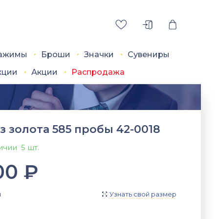
ажимы
Броши
Значки
Сувениры
кции
Акции
Распродажа
з золота 585 пробы 42-0018
личии
5 шт.
00
₽
я
Узнать свой размер
