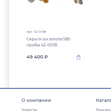
Просмотр изделия

Арт: 42-0018
Серьги из золота 585
пробы 42-0018
49 400
₽

Проба
Золото 585
Вес
2.47
гр.
Вставки
Цирконий куб. (недраг. вст.)
О компании
Катал
Размер
б\р
Новости
Брасле