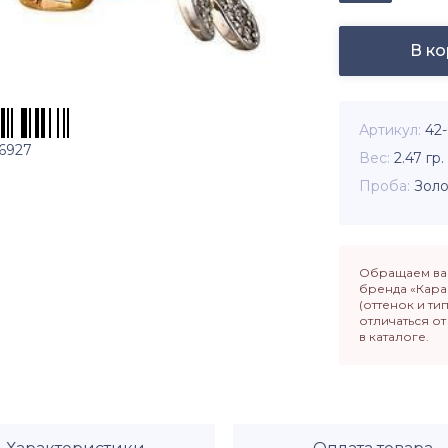
В к
Артикул
42
6927
Вес
2.47
гр.
Проба
Золо
Обращаем ваш
бренда «Кара
(оттенок и ти
отличаться о
в каталоге.