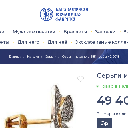
ки
Мужские печатки
Браслеты
Запонки
З
екты
Для него
Для неё
Эксклюзивные колле
Главная
Каталог
Серьги
Серьги из золота 585 пробы 42-0018
Серьги и

Товар в на
49 4
Размер издели
б\р