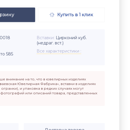
орзину
Купить в 1 клик

-0018
Вставки
Цирконий куб.
(недраг. вст.)
Все характеристики
то 585
е внимание на то, что в ювелирных изделиях
ваевская Ювелирная Фабрика», вставки в изделиях
п огранки), и упаковка в редких случаях могут
т фотографий или описаний товара, представленных