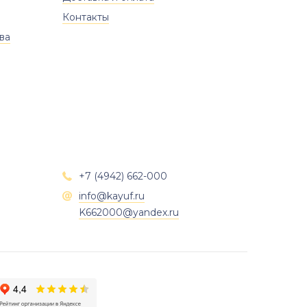
Контакты
ва
+7 (4942) 662-000

info@kayuf.ru

K662000@yandex.ru