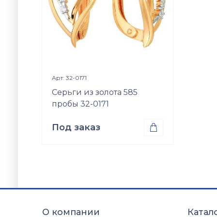
Просмотр изделия

Арт: 32-0171
Серьги из золота 585
пробы 32-0171
Под заказ

Проба
Золото 585
О компании
Катал