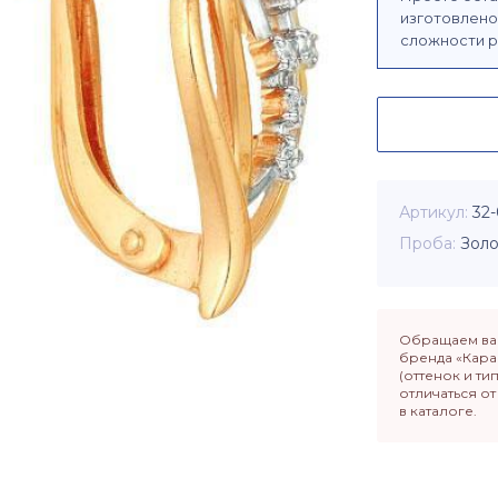
изготовлено 
сложности р
Артикул
32-
Проба
Золо
Обращаем ваш
бренда «Кара
(оттенок и ти
отличаться о
в каталоге.