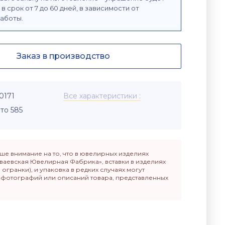
в срок от 7 до 60 дней, в зависимости от
аботы.
Заказ в производство
0171
Все характеристики
то 585
е внимание на то, что в ювелирных изделиях
ваевская Ювелирная Фабрика», вставки в изделиях
п огранки), и упаковка в редких случаях могут
т фотографий или описаний товара, представленных