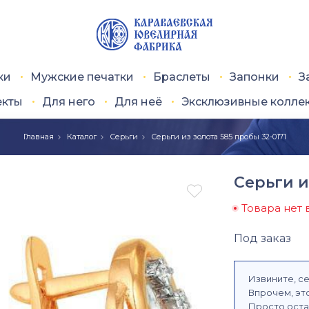
ки
Мужские печатки
Браслеты
Запонки
З
екты
Для него
Для неё
Эксклюзивные колле
Главная
Каталог
Серьги
Серьги из золота 585 пробы 32-0171
Серьги и

Товара нет 
Под заказ
Извините, се
Впрочем, это
Просто оста