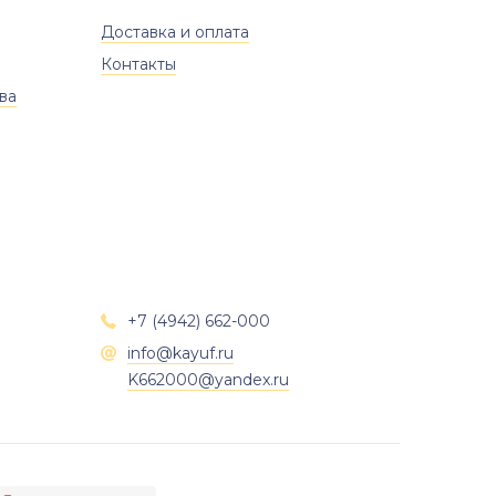
Доставка и оплата
Контакты
ва
+7 (4942) 662-000

info@kayuf.ru

K662000@yandex.ru