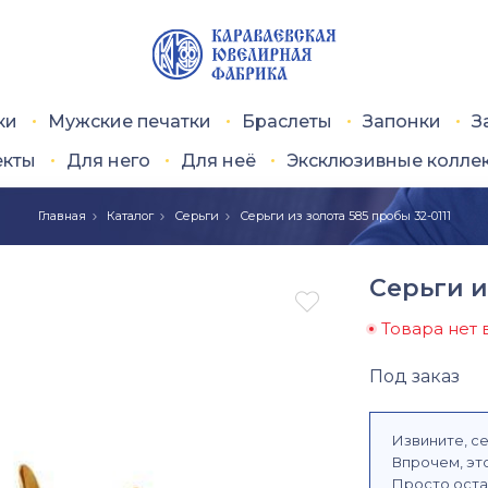
ки
Мужские печатки
Браслеты
Запонки
З
екты
Для него
Для неё
Эксклюзивные колле
Главная
Каталог
Серьги
Серьги из золота 585 пробы 32-0111
Серьги и

Товара нет 
Под заказ
Извините, се
Впрочем, это
Просто оста