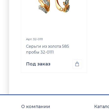
Просмотр изделия

Арт: 32-0111
Серьги из золота 585
пробы 32-0111
Под заказ

Проба
Золото 585
О компании
Катал