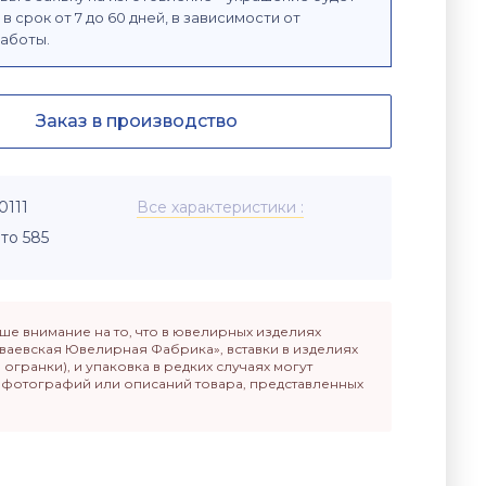
в срок от 7 до 60 дней, в зависимости от
аботы.
Заказ в производство
0111
Все характеристики
то 585
е внимание на то, что в ювелирных изделиях
ваевская Ювелирная Фабрика», вставки в изделиях
п огранки), и упаковка в редких случаях могут
т фотографий или описаний товара, представленных