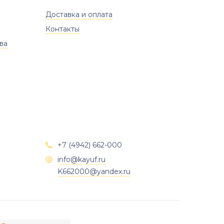
Доставка и оплата
Контакты
ва
+7 (4942) 662-000

info@kayuf.ru

K662000@yandex.ru