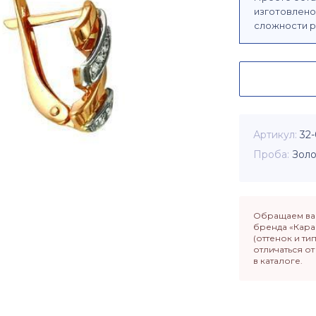
изготовлено 
сложности р
Артикул
32-
Проба
Золо
Обращаем ваш
бренда «Кара
(оттенок и ти
отличаться о
в каталоге.