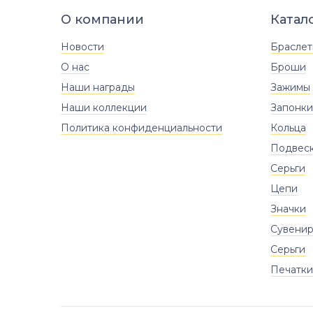
Размер
О компании
Катал
б\р
Новости
Брасле
О нас
Броши
Наши награды
Зажимы
Наши коллекции
Запонки
Политика конфиденциальности
Кольца
Подвес
Серьги
Цепи
Значки
Сувени
Серьги
Печатки