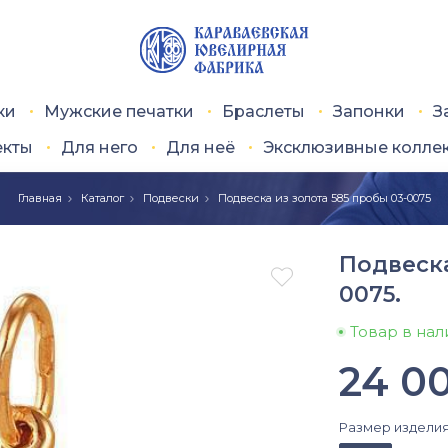
ки
Мужские печатки
Браслеты
Запонки
З
екты
Для него
Для неё
Эксклюзивные колле
Главная
Каталог
Подвески
Подвеска из золота 585 пробы 03-0075
Подвеска

0075.
Товар в на
24 0
Размер издели