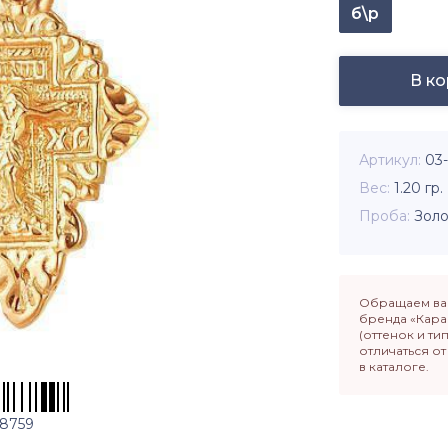
б\р
В к
Артикул
03
Вес
1.20
гр.
Проба
Золо
Обращаем ваш
бренда «Кара
(оттенок и ти
отличаться о
в каталоге.
8759