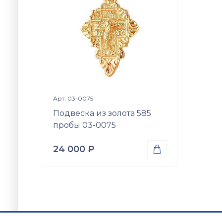
Просмотр изделия

Арт: 03-0075
Подвеска из золота 585
пробы 03-0075
24 000
₽

Проба
Золото 585
Вес
1.20
гр.
Вставки