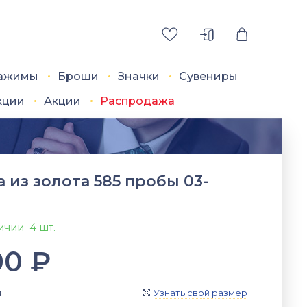
ажимы
Броши
Значки
Сувениры
кции
Акции
Распродажа
 из золота 585 пробы 03-
личии
4 шт.
00
₽
я
Узнать свой размер
