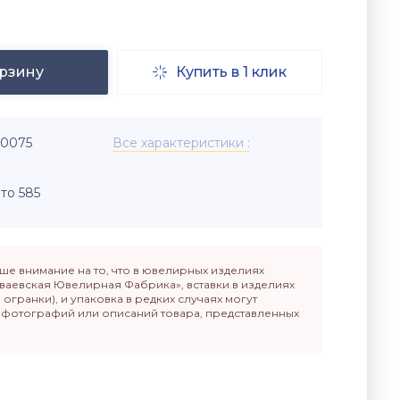
орзину
Купить в 1 клик

-0075
Все характеристики
то 585
е внимание на то, что в ювелирных изделиях
ваевская Ювелирная Фабрика», вставки в изделиях
п огранки), и упаковка в редких случаях могут
т фотографий или описаний товара, представленных