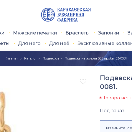
ки
Мужские печатки
Браслеты
Запонки
З
екты
Для него
Для неё
Эксклюзивные колле
Главная
Каталог
Подвески
Подвеска из золота 585 пробы 33-0081
Подвеска

0081.
Товара нет 
Под заказ
Извините, се