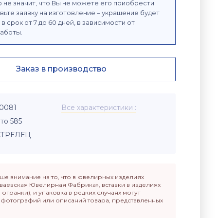
 не значит, что Вы не можете его приобрести.
вьте заявку на изготовление – украшение будет
в срок от 7 до 60 дней, в зависимости от
аботы.
Заказ в производство
-0081
Все характеристики
то 585
СТРЕЛЕЦ
е внимание на то, что в ювелирных изделиях
ваевская Ювелирная Фабрика», вставки в изделиях
п огранки), и упаковка в редких случаях могут
т фотографий или описаний товара, представленных