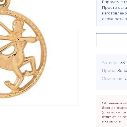
Впрочем, это
Просто оста
изготовлено 
сложности р
Артикул
33
Проба
Золо
Описание
Обращаем ваш
бренда «Кара
(оттенок и ти
отличаться о
в каталоге.