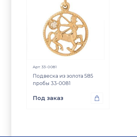
Просмотр изделия

Арт: 33-0081
Подвеска из золота 585
пробы 33-0081
Под заказ

Проба
Золото 585