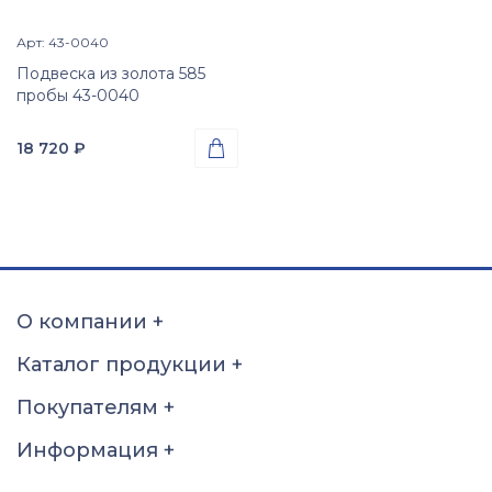
Арт: 43-0040
Просмотр изделия

Подвеска из золота 585
пробы 43-0040
18 720
₽

Проба
Золото 585
Вес
1.17
гр.
Вставки
Цирконий куб. (недраг.
О компании
+
вст.)
Размер
Каталог продукции
+
б\р
Покупателям
+
Информация
+