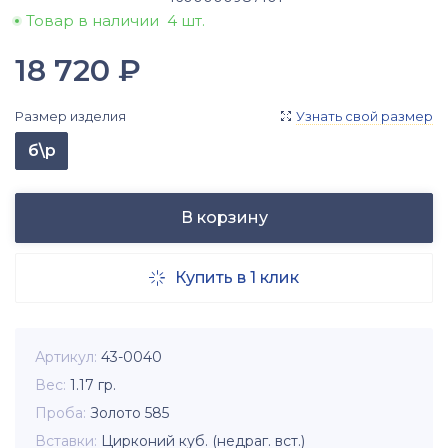
Товар в наличии
4 шт.
18 720
₽
Размер изделия
Узнать свой размер

б\р
В корзину
Купить в 1 клик

Артикул
43-0040
Вес
1.17
гр.
Проба
Золото 585
Вставки
Цирконий куб. (недраг. вст.)