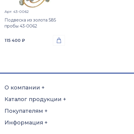
Арт: 43-0062
Просмотр изделия

Подвеска из золота 585
пробы 43-0062
115 400
₽

Проба
Золото 585
Вес
5.77
гр.
Вставки
Цирконий куб. (недраг.
О компании
+
вст.)
Размер
Каталог продукции
+
б\р
Покупателям
+
Информация
+