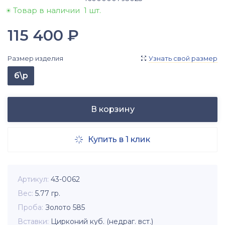
Товар в наличии
1 шт.
115 400
₽
Размер изделия
Узнать свой размер

б\р
В корзину
Купить в 1 клик

Артикул
43-0062
Вес
5.77
гр.
Проба
Золото 585
Вставки
Цирконий куб. (недраг. вст.)