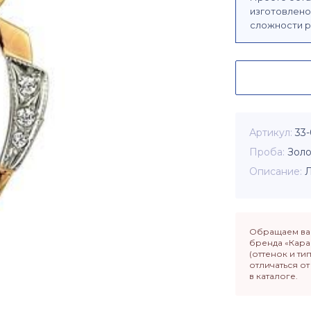
изготовлено 
сложности р
Артикул
33-
Проба
Золо
Описание
Обращаем ваш
бренда «Кара
(оттенок и ти
отличаться о
в каталоге.