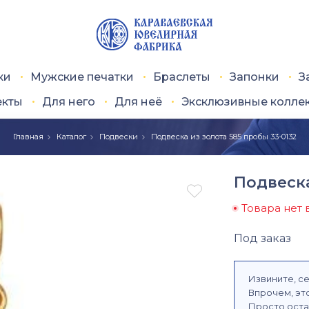
ки
Мужские печатки
Браслеты
Запонки
З
екты
Для него
Для неё
Эксклюзивные колле
Главная
Каталог
Подвески
Подвеска из золота 585 пробы 33-0132
Подвеска

Товара нет 
Под заказ
Извините, се
Впрочем, это
Просто оста