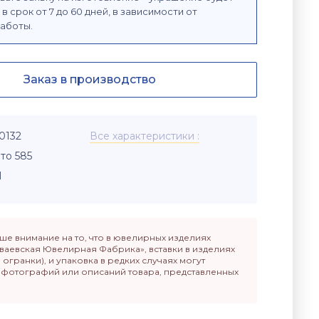
в срок от 7 до 60 дней, в зависимости от
аботы.
Заказ в производство
0132
Все характеристики
то 585
Л
е внимание на то, что в ювелирных изделиях
ваевская Ювелирная Фабрика», вставки в изделиях
п огранки), и упаковка в редких случаях могут
т фотографий или описаний товара, представленных