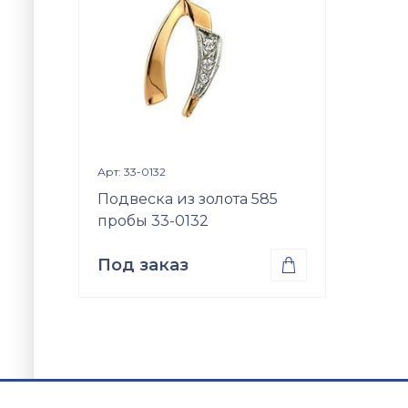
Просмотр изделия

Арт: 33-0132
Подвеска из золота 585
пробы 33-0132
Под заказ

Проба
Золото 585