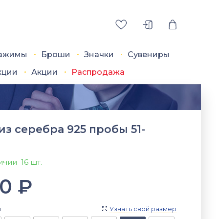
ажимы
Броши
Значки
Сувениры
кции
Акции
Распродажа
из серебра 925 пробы 51-
личии
16 шт.
90
₽
я
Узнать свой размер
