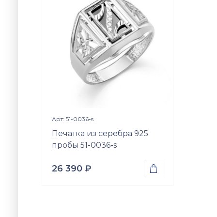
Просмотр изделия

Арт: 51-0036-s
Печатка из серебра 925
пробы 51-0036-s
26 390
₽

Проба
Серебро 925
Вес