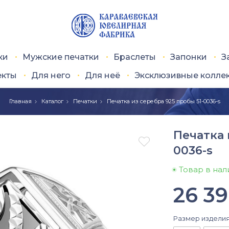
ки
Мужские печатки
Браслеты
Запонки
З
екты
Для него
Для неё
Эксклюзивные колле
Главная
Каталог
Печатки
Печатка из серебра 925 пробы 51-0036-s
Печатка 

0036-s
Товар в на
26 3
Размер издели