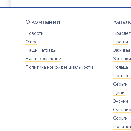
3.77
гр.
Вставки
Оникс (природная вст.)
О компании
Катал
Размер
18
18.5
19
19.5
20
Новости
Брасле
20.5
21
21.5
22
22.5
О нас
Броши
Наши награды
Зажимы
Наши коллекции
Запонки
Политика конфиденциальности
Кольца
Подвес
Серьги
Цепи
Значки
Сувени
Серьги
Печатки