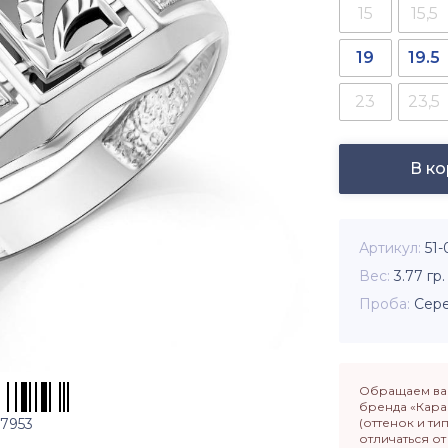
15
15,5
19
19.5
23
23,5
В к
Артикул
51-
Вес
3.77
гр.
Проба
Сере
Обращаем ваш
бренда «Кара
7953
(оттенок и ти
отличаться о