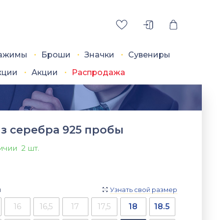
ажимы
Броши
Значки
Сувениры
кции
Акции
Распродажа
з серебра 925 пробы
личии
2 шт.
я
Узнать свой размер

16
16,5
17
17,5
18
18.5