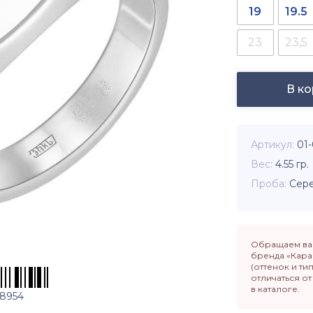
19
19.5
23
23,5
В к
Артикул
01-
Вес
4.55
гр.
Проба
Сере
Обращаем ваш
бренда «Кара
(оттенок и ти
отличаться о
в каталоге.
8954