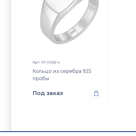
Просмотр изделия

Арт: 01-0062-s
Кольцо из серебра 925
пробы
Под заказ

Проба
Серебро 925
Вес
4.55
гр.
Вставки