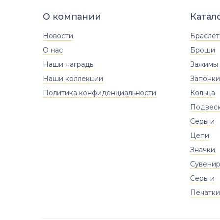
Размер
О компании
Катал
18
18.5
19
19.5
20
Новости
Брасле
20.5
21
21.5
22
22.5
О нас
Броши
Наши награды
Зажимы
Наши коллекции
Запонки
Политика конфиденциальности
Кольца
Подвес
Серьги
Цепи
Значки
Сувени
Серьги
Печатки