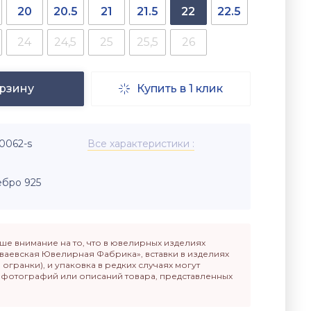
20
20.5
21
21.5
22
22.5
24
24,5
25
25,5
26
орзину
Купить в 1 клик

0062-s
Все характеристики
бро 925
е внимание на то, что в ювелирных изделиях
ваевская Ювелирная Фабрика», вставки в изделиях
п огранки), и упаковка в редких случаях могут
т фотографий или описаний товара, представленных