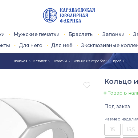
ки
Мужские печатки
Браслеты
Запонки
З
екты
Для него
Для неё
Эксклюзивные колле
Главная
Каталог
Печатки
Кольцо из серебра 925 пробы
Кольцо и

Товар в на
Под заказ
Размер издели
15
15,5