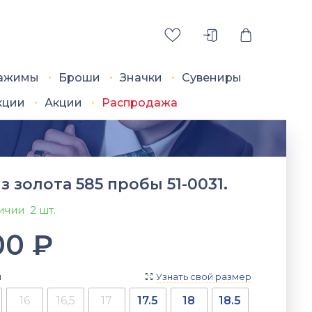
ажимы
Броши
Значки
Сувениры
кции
Акции
Распродажа
з золота 585 пробы 51-0031.
личии
2 шт.
00
₽
я
Узнать свой размер

16
16,5
17
17.5
18
18.5