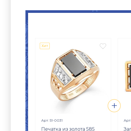

Хит
+
Просмотр изделия

Арт: 51-0031
Арт
Печатка из золота 585
За