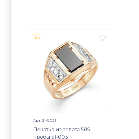

Хит
Просмотр изделия

Арт: 51-0031
Печатка из золота 585
пробы 51-0031