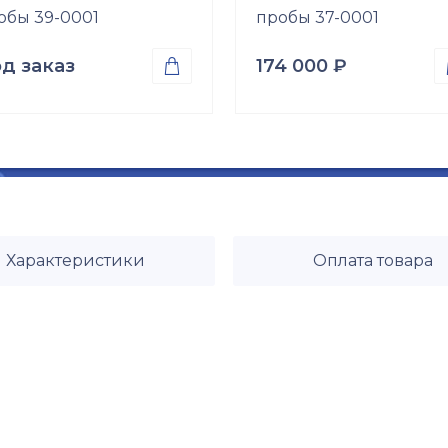
обы 39-0001
пробы 37-0001
д заказ
174 000
₽

оба
Проба
ото 585
Золото 585
Размер
б\р
Характеристики
Оплата товара