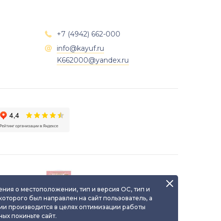
+7 (4942) 662-000

info@kayuf.ru

K662000@yandex.ru
о
Паспорт уникального
я
ювелирного изделия
ения о местоположении, тип и версия ОС, тип и
 которого был направлен на сайт пользователь, а
ии производится в целях оптимизации работы
ых покиньте сайт.