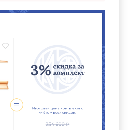

=
Итоговая цена комплекта с
учётом всех скидок:
254 600 ₽