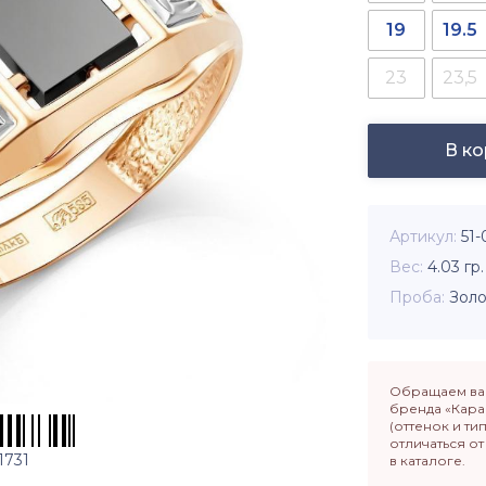
19
19.5
23
23,5
В к
Артикул
51-
Вес
4.03
гр.
Проба
Золо
Обращаем ваш
бренда «Кара
(оттенок и ти
отличаться о
1731
в каталоге.