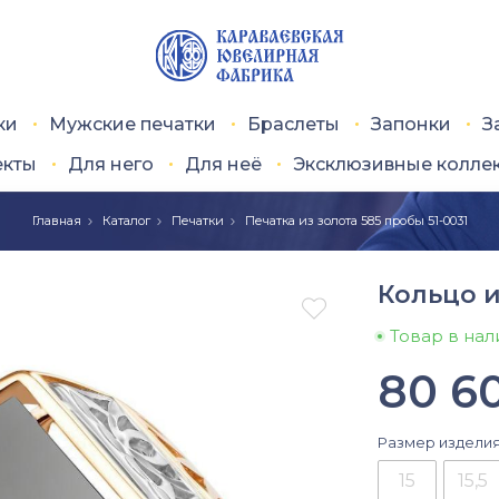
ки
Мужские печатки
Браслеты
Запонки
З
екты
Для него
Для неё
Эксклюзивные колле
Главная
Каталог
Печатки
Печатка из золота 585 пробы 51-0031
Кольцо и

Товар в на
80 6
Размер издели
15
15,5