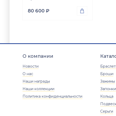
80 600
₽

Проба
Золото 585
Вес
4.03
гр.
Вставки
Оникс (природная вст.)
О компании
Катал
Размер
17.5
18
18.5
19
19.5
Новости
Брасле
20
20.5
21
21.5
22
О нас
Броши
Наши награды
22.5
Зажимы
Наши коллекции
Запонки
Политика конфиденциальности
Кольца
Подвес
Серьги