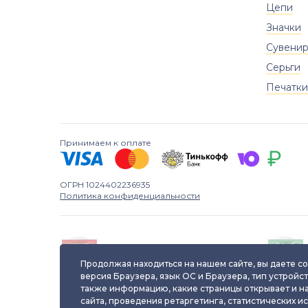
Цепи
Значки
Сувени
Серьги
Печатки
Принимаем к оплате
ОГРН 1024402236935
Политика конфиденциальности
Паспорт уникального
ювелирного изделия
Продолжая находиться на нашем сайте, вы даете со
версия Браузера, язык ОС и Браузера, тип устройст
также информацию, какие страницы открывает и н
сайта, проведения ретаргетинга, статистических и