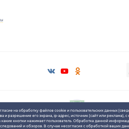
ры
Паспорт уникального
Паспорт уникальног
ювелирного изделия
ювелирного издели
гласие на обработку файлов cookie и пользовательских данных (свед
ва и разрешение его экрана, ip-адрес, источник (сайт или реклама), с
а какие кнопки нажимает пользователь. Обработка данной информац
сследований и обзоров. В случае несогласия с обработкой ваших данн