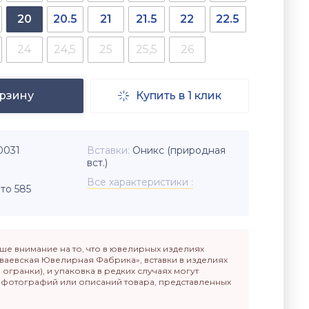
20
20.5
21
21.5
22
22.5
24
24,5
25
25,5
26
орзину
Купить в 1 клик

0031
Вставки
Оникс (природная
вст.)
Все характеристики
то 585
е внимание на то, что в ювелирных изделиях
ваевская Ювелирная Фабрика», вставки в изделиях
п огранки), и упаковка в редких случаях могут
т фотографий или описаний товара, представленных