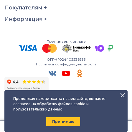
21
21,5
22
22,5
Покупателям
+
23
23,5
24
24,5
Информация
+
25
25,5
26
Принимаем к оплате
ОГРН 1024402236935
Политика конфиденциальности
Продолжая находиться на нашем сайте, вы даете
согласие на обработку файлов cookie и
пользовательских данных.
Любое использование либо копирование материалов сайта
допускается лишь с разрешения правообладателя и только с
ссылкой на источник:
kayuf.ru
| © КаЮФ , 2013-2026
Принимаю