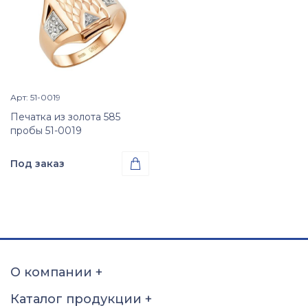
Арт: 51-0019
Просмотр изделия

Печатка из золота 585
пробы 51-0019
Под заказ

Проба
Золото 585
Размер
15
15,5
16
16,5
17
17,5
18
18,5
О компании
+
19
19,5
20
20,5
Каталог продукции
+