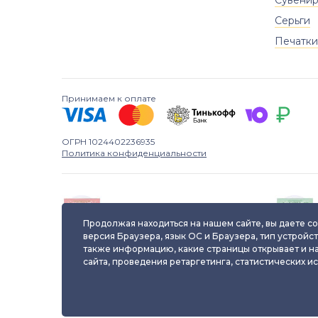
Сувени
Серьги
Печатки
Принимаем к оплате
ОГРН 1024402236935
Политика конфиденциальности
Паспорт уникального
ювелирного изделия
Продолжая находиться на нашем сайте, вы даете со
версия Браузера, язык ОС и Браузера, тип устройст
также информацию, какие страницы открывает и н
сайта, проведения ретаргетинга, статистических и