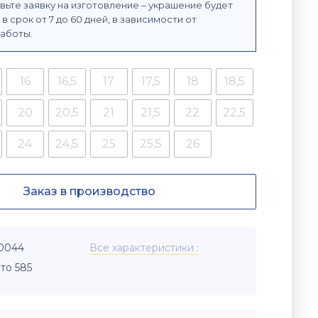
вьте заявку на изготовление – украшение будет
в срок от 7 до 60 дней, в зависимости от
аботы.
16
16,5
17
17,5
18
18,5
20
20,5
21
21,5
22
22,5
24
24,5
25
25,5
26
Заказ в производство
-0044
Все характеристики
то 585