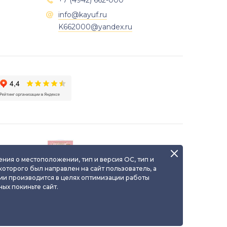
+7 (4942) 662-000

info@kayuf.ru

K662000@yandex.ru
о
Паспорт уникального
я
ювелирного изделия
ения о местоположении, тип и версия ОС, тип и
 которого был направлен на сайт пользователь, а
ии производится в целях оптимизации работы
ых покиньте сайт.
пускается лишь с
:
kayuf.ru
| © КаЮФ , 2013-