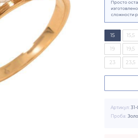
Просто оста
изготовлено 
сложности р
15
15,5
19
19,5
23
23,5
Артикул
31
Проба
Золо