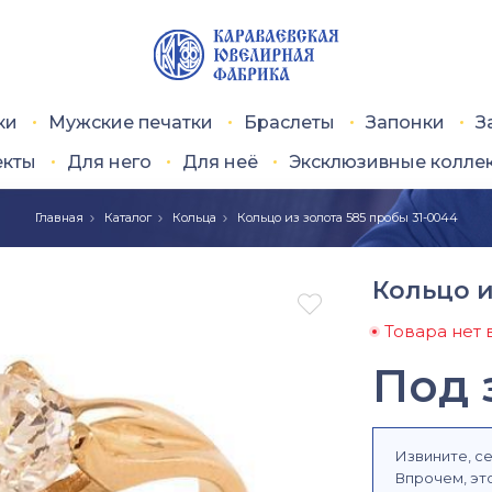
ки
Мужские печатки
Браслеты
Запонки
З
екты
Для него
Для неё
Эксклюзивные колле
Главная
Каталог
Кольца
Кольцо из золота 585 пробы 31-0044
Кольцо и

Товара нет 
Под 
Извините, се
Впрочем, это