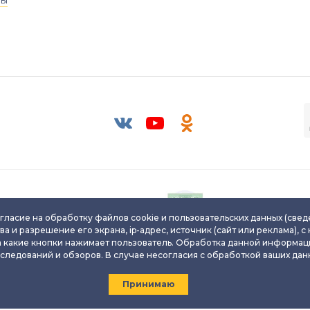
ры
Паспорт уникального
Паспорт уникальног
ювелирного изделия
ювелирного издели
гласие на обработку файлов cookie и пользовательских данных (свед
ва и разрешение его экрана, ip-адрес, источник (сайт или реклама), с
а какие кнопки нажимает пользователь. Обработка данной информац
сследований и обзоров. В случае несогласия с обработкой ваших данн
Любое использование либо копирование материалов сайта до
Принимаю
разрешения правообладателя и только с ссылкой на источник
2026