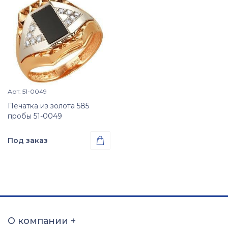
Арт: 51-0049
Просмотр изделия

Печатка из золота 585
пробы 51-0049
Под заказ

Проба
Золото 585
Размер
15
15,5
16
16,5
17
17,5
18
18,5
О компании
+