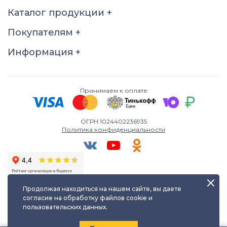
19
19,5
20
20,5
Каталог продукции
+
21
21,5
22
22,5
Покупателям
+
23
23,5
24
24,5
Информация
+
25
25,5
26
Принимаем к оплате
ОГРН 1024402236935
Политика конфиденциальности
Продолжая находиться на нашем сайте, вы даете
согласие на обработку файлов cookie и
пользовательских данных.
Любое использование либо копирование материалов сайта
допускается лишь с разрешения правообладателя и только с
ссылкой на источник:
kayuf.ru
| © КаЮФ , 2013-2026