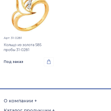
Арт: 31-0281
Просмотр изделия

Кольцо из золота 585
пробы 31-0281
Под заказ

Проба
Золото 585
Размер
15
15,5
16
16,5
17
17,5
18
18,5
О компании
+
19
19,5
20
20,5
Каталог продукции
+