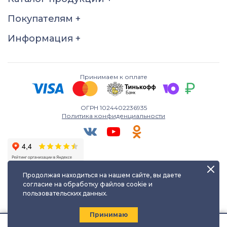
21
21,5
22
22,5
Покупателям
+
23
23,5
24
24,5
Информация
+
25
25,5
26
Принимаем к оплате
ОГРН 1024402236935
Политика конфиденциальности
Продолжая находиться на нашем сайте, вы даете
согласие на обработку файлов cookie и
пользовательских данных.
Любое использование либо копирование материалов сайта
допускается лишь с разрешения правообладателя и только с
ссылкой на источник:
kayuf.ru
| © КаЮФ , 2013-2026
Принимаю