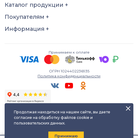
Размер
Каталог продукции
+
18
18.5
19
19.5
Покупателям
+
20.5
21
21.5
22
Информация
+
22.5
23
Принимаем к оплате
ОГРН 1024402236935
Политика конфиденциальности
Продолжая находиться на нашем сайте, вы даете
согласие на обработку файлов cookie и
пользовательских данных.
Любое использование либо копирование материалов сайта
допускается лишь с разрешения правообладателя и только с
ссылкой на источник:
kayuf.ru
| © КаЮФ , 2013-2026
Принимаю