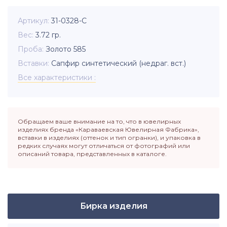
Артикул
31-0328-С
Вес
3.72
гр.
Проба
Золото 585
Вставки
Сапфир синтетический (недраг. вст.)
Все характеристики
Обращаем ваше внимание на то, что в ювелирных
изделиях бренда «Караваевская Ювелирная Фабрика»,
вставки в изделиях (оттенок и тип огранки), и упаковка в
редких случаях могут отличаться от фотографий или
описаний товара, представленных в каталоге.
Бирка изделия