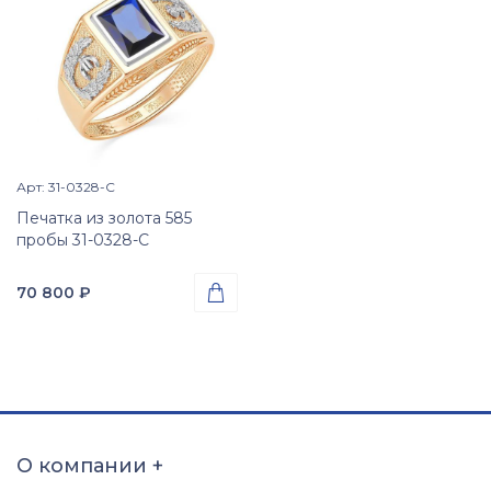
Арт: 31-0328-С
Просмотр изделия

Печатка из золота 585
пробы 31-0328-С
70 800
₽

Проба
Золото 585
Вес
3.72
гр.
Вставки
Сапфир синтетический
О компании
+
(недраг. вст.)