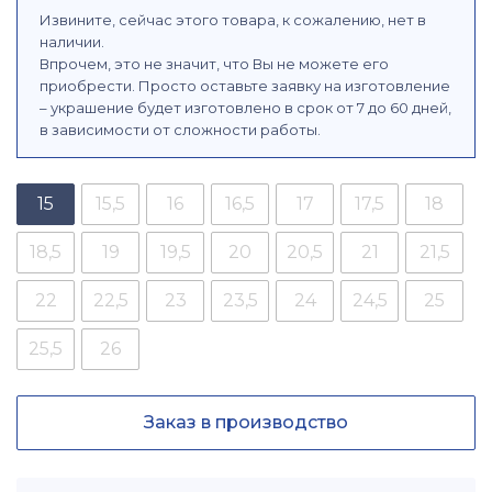
Извините, сейчас этого товара, к сожалению, нет в
наличии.
Впрочем, это не значит, что Вы не можете его
приобрести. Просто оставьте заявку на изготовление
– украшение будет изготовлено в срок от 7 до 60 дней,
в зависимости от сложности работы.
15
15,5
16
16,5
17
17,5
18
18,5
19
19,5
20
20,5
21
21,5
22
22,5
23
23,5
24
24,5
25
25,5
26
Заказ в производство