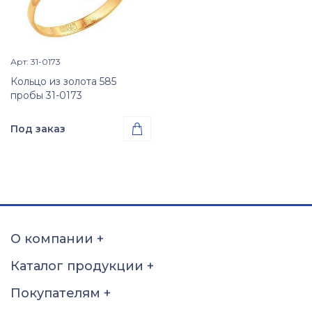
Арт: 31-0173
Просмотр изделия

Кольцо из золота 585
пробы 31-0173
Под заказ

Проба
Золото 585
Размер
15
15,5
16
16,5
17
17,5
18
18,5
О компании
+
19
19,5
20
20,5
Каталог продукции
+
21
21,5
22
22,5
Покупателям
+
23
23,5
24
24,5