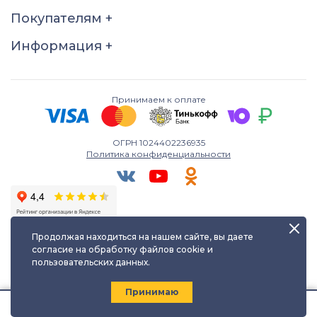
21
21,5
22
22,5
Покупателям
+
23
23,5
24
24,5
Информация
+
25
25,5
26
Принимаем к оплате
ОГРН 1024402236935
Политика конфиденциальности
Продолжая находиться на нашем сайте, вы даете
согласие на обработку файлов cookie и
пользовательских данных.
Любое использование либо копирование материалов сайта
допускается лишь с разрешения правообладателя и только с
ссылкой на источник:
kayuf.ru
| © КаЮФ , 2013-2026
Принимаю