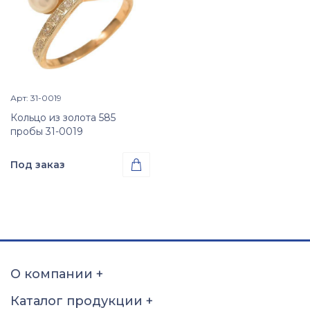
Арт: 31-0019
Просмотр изделия

Кольцо из золота 585
пробы 31-0019
Под заказ

Проба
Золото 585
Размер
15
15,5
16
16,5
17
17,5
18
18,5
О компании
+
19
19,5
20
20,5
Каталог продукции
+