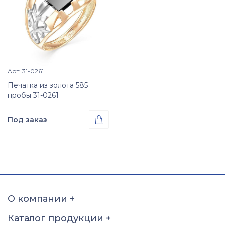
Арт: 31-0261
Просмотр изделия

Печатка из золота 585
пробы 31-0261
Под заказ

Проба
Золото 585
Размер
15
15,5
16
16,5
17
17,5
18
18,5
О компании
+
19
19,5
20
20,5
Каталог продукции
+