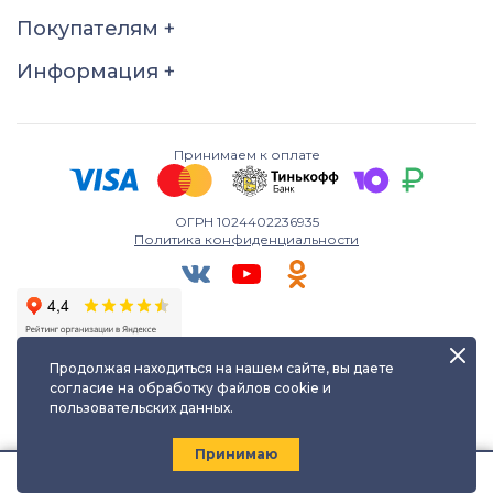
21
21,5
22
22,5
Покупателям
+
23
23,5
24
24,5
Информация
+
25
25,5
26
Принимаем к оплате
ОГРН 1024402236935
Политика конфиденциальности
Продолжая находиться на нашем сайте, вы даете
согласие на обработку файлов cookie и
пользовательских данных.
Любое использование либо копирование материалов сайта
допускается лишь с разрешения правообладателя и только с
ссылкой на источник:
kayuf.ru
| © КаЮФ , 2013-2026
Принимаю