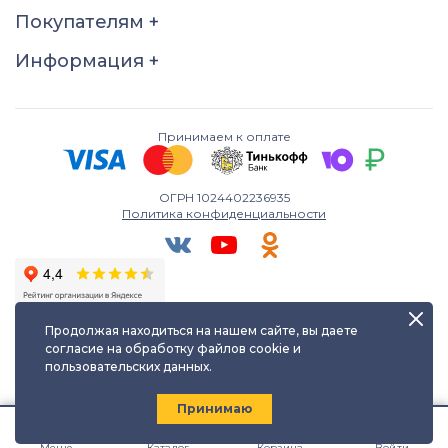
21
21,5
22
22,5
Покупателям
+
23
23,5
24
24,5
Информация
+
25
25,5
26
Принимаем к оплате
ОГРН 1024402236935
Политика конфиденциальности
Продолжая находиться на нашем сайте, вы даете
согласие на обработку файлов cookie и
пользовательских данных.
Любое использование либо копирование материалов сайта
допускается лишь с разрешения правообладателя и только с
ссылкой на источник:
kayuf.ru
| © КаЮФ , 2013-2026
Принимаю
Меню
Каталог
Корзина
Войти