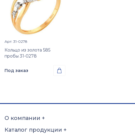
Арт: 31-0278
Просмотр изделия

Кольцо из золота 585
пробы 31-0278
Под заказ

Проба
Золото 585
Размер
15
15,5
16
16,5
17
17,5
18
18,5
О компании
+
19
19,5
20
20,5
Каталог продукции
+