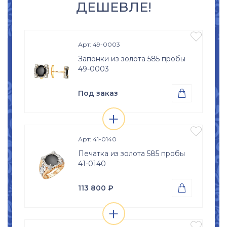
ДЕШЕВЛЕ!

Арт: 49-0003
Запонки из золота 585 пробы
49-0003
Под заказ

+
Проба
Просмотр

Золото 585
изделия

Арт: 41-0140
Печатка из золота 585 пробы
41-0140
113 800
₽

+
Проба
Просмотр

Золото 585
изделия
