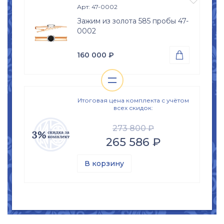
Вес
Арт: 47-0002
5.69
гр.
Зажим из золота 585 пробы 47-
Вставки
0002
Оникс (природная вст.);
Цирконий куб. (недраг. вст.)
160 000
₽

Размер
19.5
=
Проба
Просмотр

Золото 585
изделия
Размер
Итоговая цена комплекта с учётом
всех скидок:
б\р
273 800 ₽
265 586 ₽
В корзину