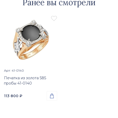
Ранее вы смотрели

Арт: 41-0140
Просмотр изделия

Печатка из золота 585
пробы 41-0140
113 800
₽

Проба
Золото 585
Вес