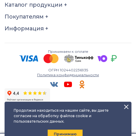
Каталог продукции
+
18
18.5
19
19.5
Покупателям
+
20
20.5
21
21.5
22
22.5
Информация
+
Принимаем к оплате
ОГРН 1024402236935
Политика конфиденциальности
Продолжая находиться на нашем сайте, вы даете
согласие на обработку файлов cookie и
пользовательских данных.
Любое использование либо копирование материалов сайта
допускается лишь с разрешения правообладателя и только с
ссылкой на источник:
kayuf.ru
| © КаЮФ , 2013-2026
Принимаю