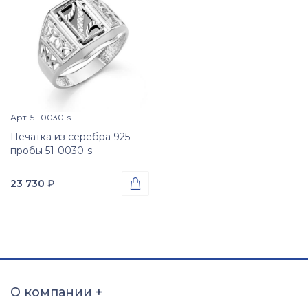
Арт: 51-0030-s
Просмотр изделия

Печатка из серебра 925
пробы 51-0030-s
23 730
₽

Проба
Серебро 925
Вес
3.92
гр.
Вставки
Оникс (природная вст.)
О компании
+
Размер