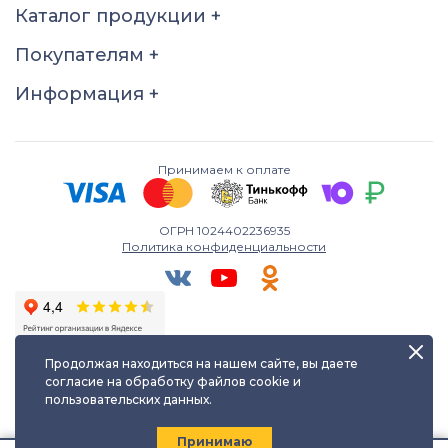
Каталог продукции
+
18
18.5
19
19.5
Покупателям
+
20
20.5
21
21.5
22
22.5
Информация
+
Принимаем к оплате
ОГРН 1024402236935
Политика конфиденциальности
Продолжая находиться на нашем сайте, вы даете
согласие на обработку файлов cookie и
пользовательских данных.
Любое использование либо копирование материалов сайта
допускается лишь с разрешения правообладателя и только с
ссылкой на источник:
kayuf.ru
| © КаЮФ , 2013-2026
Принимаю