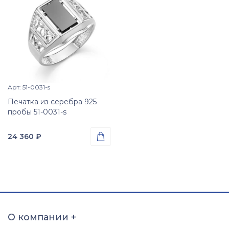
Арт: 51-0031-s
Просмотр изделия

Печатка из серебра 925
пробы 51-0031-s
24 360
₽

Проба
Серебро 925
Вес
3.48
гр.
Вставки
Оникс (природная вст.)
О компании
+
Размер