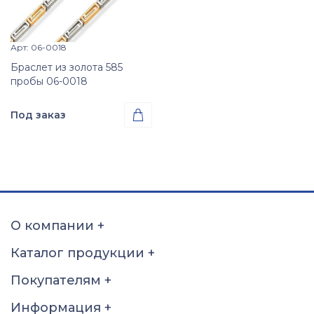
Арт: 06-0018
Просмотр изделия

Браслет из золота 585
пробы 06-0018
Под заказ

Проба
Золото 585
Размер
19
19.5
20
20.5
21
21.5
22
22.5
О компании
+
23
23.5
24
24.5
Каталог продукции
+
25
25.5
26
Покупателям
+
Информация
+